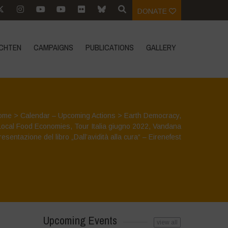
DONATE
CHTEN
CAMPAIGNS
PUBLICATIONS
GALLERY
ome
>
Calendar – Upcoming Actions
>
Earth Democracy
,
Local Food Economies
,
Tour Italia giugno 2022
,
Vandana
resentazione del libro „Dall’avidità alla cura“ – Eirenefest
Upcoming Events
view all