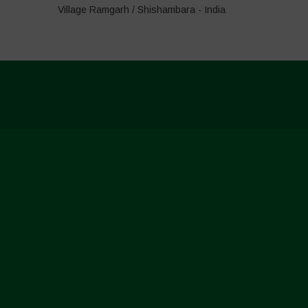
Village Ramgarh / Shishambara - India