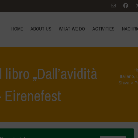
HOME
ABOUT US
WHAT WE DO
ACTIVITIES
NACHRI
libro „Dall’avidità
H
Italiano
,
Shiva
>
P
– Eirenefest