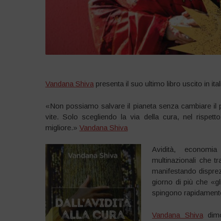
Vandana Shiva
presenta il suo ultimo libro uscito in ita
«Non possiamo salvare il pianeta senza cambiare il 
vite. Solo scegliendo la via della cura, nel rispe
migliore.»
Vandana Shiva
Avidità, economia
multinazionali che t
manifestando disprezz
giorno di più che «g
spingono rapidamente 
Vandana Shiva
dimo