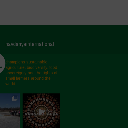
navdanyainternational
champions sustainable
agriculture, biodiversity, food
sovereignty and the rights of
small farmers around the
world.