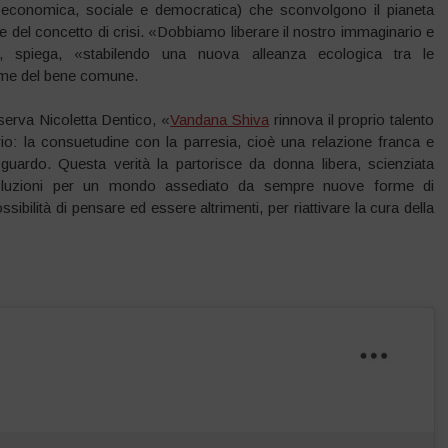
a, economica, sociale e democratica) che sconvolgono il pianeta
 del concetto di crisi. «Dobbiamo liberare il nostro immaginario e
», spiega, «stabilendo una nuova alleanza ecologica tra le
ome del bene comune.
serva Nicoletta Dentico, «
Vandana Shiva
rinnova il proprio talento
rio: la consuetudine con la parresia, cioè una relazione franca e
sguardo. Questa verità la partorisce da donna libera, scienziata
le soluzioni per un mondo assediato da sempre nuove forme di
sibilità di pensare ed essere altrimenti, per riattivare la cura della