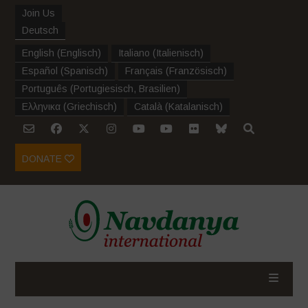
Join Us
Deutsch
English
(
Englisch
)
Italiano
(
Italienisch
)
Español
(
Spanisch
)
Français
(
Französisch
)
Português
(
Portugiesisch, Brasilien
)
Ελληνικα
(
Griechisch
)
Català
(
Katalanisch
)
DONATE