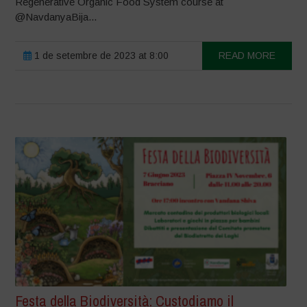
Regenerative Organic Food System course at
@NavdanyaBija...
1 de setembre de 2023 at 8:00
READ MORE
Festa della Biodiversità: Custodiamo il