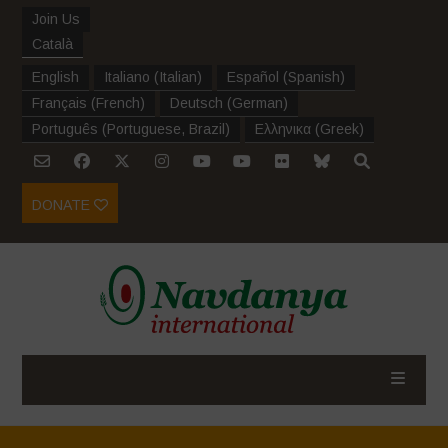
Join Us
Català
English
Italiano
(
Italian
)
Español
(
Spanish
)
Français
(
French
)
Deutsch
(
German
)
Português
(
Portuguese, Brazil
)
Ελληνικα
(
Greek
)
DONATE