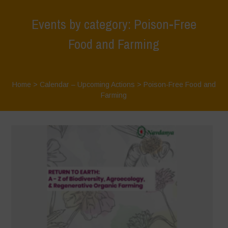
Events by category: Poison-Free
Food and Farming
Home
>
Calendar – Upcoming Actions
>
Poison-Free Food and
Farming