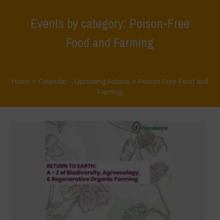
Events by category: Poison-Free
Food and Farming
Home
>
Calendar – Upcoming Actions
>
Poison-Free Food and
Farming