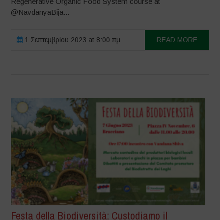
Regenerative Organic Food System course at
@NavdanyaBija...
1 Σεπτεμβρίου 2023 at 8:00 πμ
READ MORE
Festa della Biodiversità: Custodiamo il