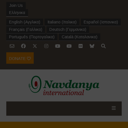
Join Us
Ελληνικα
English
(
Αγγλικα
)
Italiano
(
Ιταλικα
)
Español
(
Ισπανικα
)
Français
(
Γαλλικα
)
Deutsch
(
Γερμανικα
)
Português
(
Πορτογαλικα
)
Català
(
Καταλανικα
)
DONATE