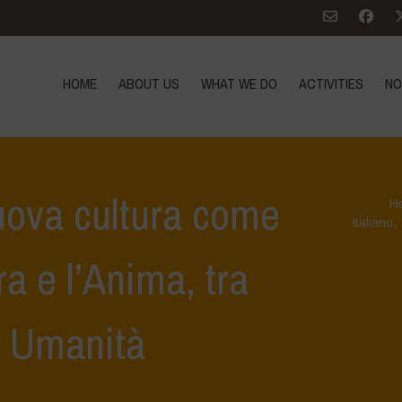
HOME
ABOUT US
WHAT WE DO
ACTIVITIES
NO
ova cultura come
H
Italiano
,
ra e l’Anima, tra
 Umanità