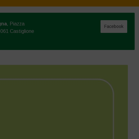
gna
, Piazza
Facebook
061 Castiglione