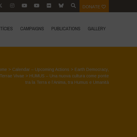
DONATE
TÍCIES
CAMPAIGNS
PUBLICATIONS
GALLERY
ome
>
Calendar – Upcoming Actions
>
Earth Democracy
,
Terrae Vivae
>
HUMUS – Una nuova cultura come ponte
tra la Terra e l’Anima, tra Humus e Umanità