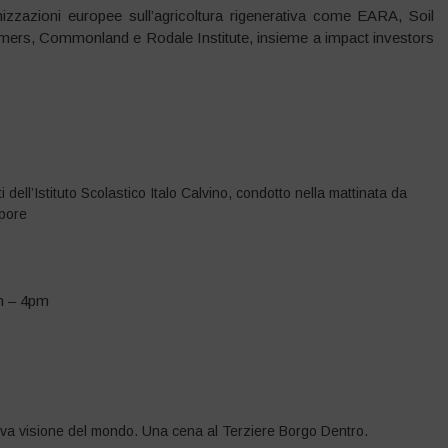
izzazioni europee sull’agricoltura rigenerativa come EARA, Soil
mers, Commonland e Rodale Institute, insieme a impact investors
ell’Istituto Scolastico Italo Calvino, condotto nella mattinata da
apore
m – 4pm
ova visione del mondo. Una cena al Terziere Borgo Dentro.