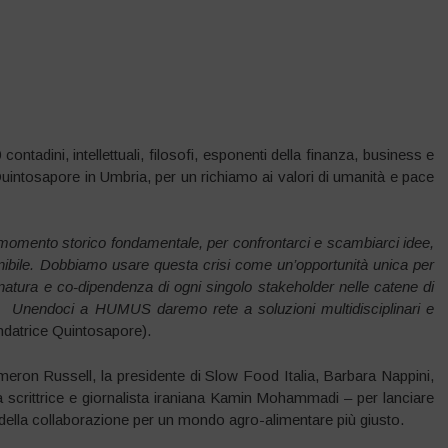
contadini, intellettuali, filosofi, esponenti della finanza, business e
 Quintosapore in Umbria, per un richiamo ai valori di umanità e pace
 momento storico fondamentale, per confrontarci e scambiarci idee,
enibile. Dobbiamo usare questa crisi come un’opportunità unica per
la natura e co-dipendenza di ogni singolo stakeholder nelle catene di
Unendoci a HUMUS daremo rete a soluzioni multidisciplinari e
ondatrice Quintosapore).
ameron Russell, la presidente di Slow Food Italia, Barbara Nappini,
 la scrittrice e giornalista iraniana Kamin Mohammadi – per lanciare
e della collaborazione per un mondo agro-alimentare più giusto.