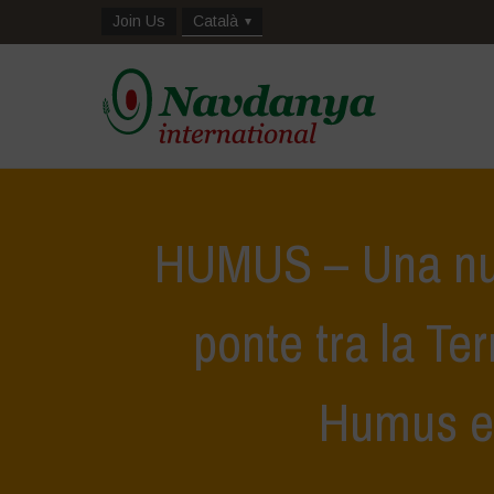
Join Us
Català
HUMUS – Una nu
ponte tra la Ter
Humus e