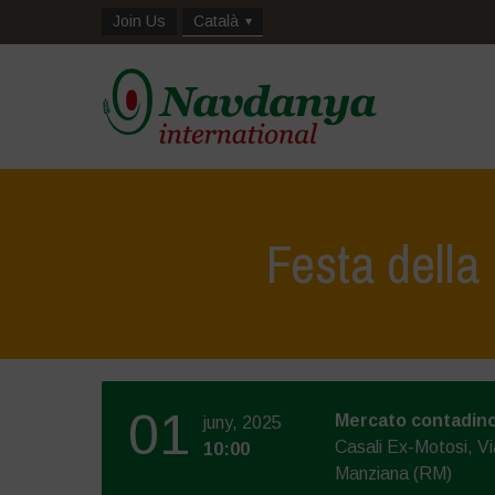
Join Us
Català
Festa della
01
Mercato contadino
juny, 2025
Casali Ex-Motosi, Vi
10:00
Manziana (RM)