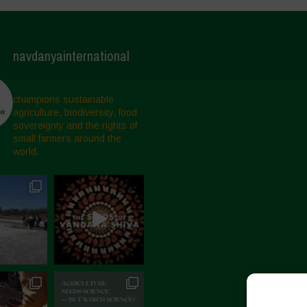
navdanyainternational
champions sustainable
agriculture, biodiversity, food
sovereignty and the rights of
small farmers around the
world.