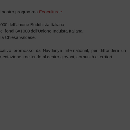
del nostro programma
Ecoculturae
:
1000 dell’Unione Buddhista Italiana;
ei fondi 8×1000 dell’Unione Induista Italiana;
lla Chiesa Valdese.
ucativo promosso da Navdanya International, per diffondere un
imentazione, mettendo al centro giovani, comunità e territori.