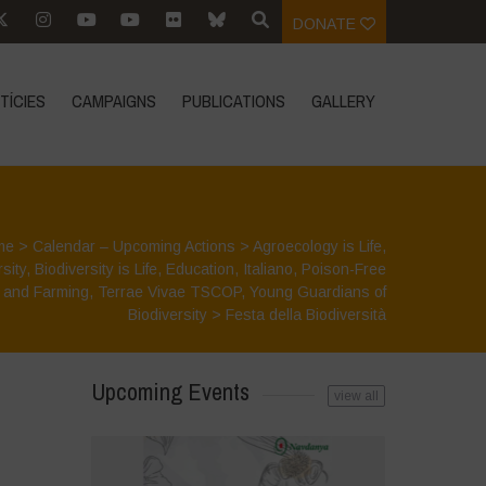
DONATE
TÍCIES
CAMPAIGNS
PUBLICATIONS
GALLERY
me
>
Calendar – Upcoming Actions
>
Agroecology is Life
,
rsity
,
Biodiversity is Life
,
Education
,
Italiano
,
Poison-Free
 and Farming
,
Terrae Vivae TSCOP
,
Young Guardians of
Biodiversity
>
Festa della Biodiversità
Upcoming Events
view all