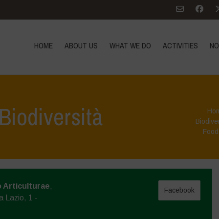
HOME
ABOUT US
WHAT WE DO
ACTIVITIES
NO
 Biodiversità
Ho
Biodive
Food
 Articulturae
,
Facebook
a Lazio, 1 -