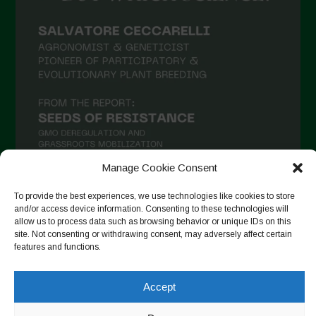
Manage Cookie Consent
To provide the best experiences, we use technologies like cookies to store
and/or access device information. Consenting to these technologies will
Seguir no Instagram
allow us to process data such as browsing behavior or unique IDs on this
site. Not consenting or withdrawing consent, may adversely affect certain
features and functions.
Copyright © 2026. All rights reserved.
Política de privacidade
Accept
-
Cookie Policy