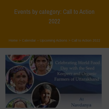
Events by category: Call to Action
2022
Home
>
Calendar – Upcoming Actions
>
Call to Action 2022