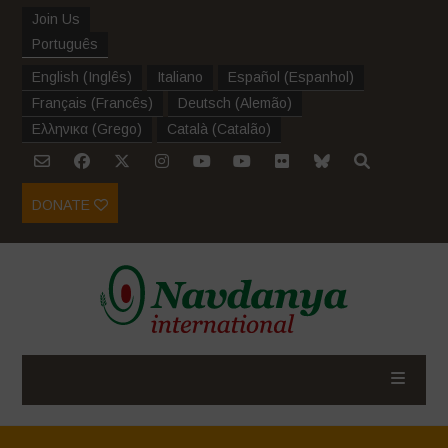
Join Us
Português
English
(
Inglês
)
Italiano
Español
(
Espanhol
)
Français
(
Francês
)
Deutsch
(
Alemão
)
Ελληνικα
(
Grego
)
Català
(
Catalão
)
DONATE