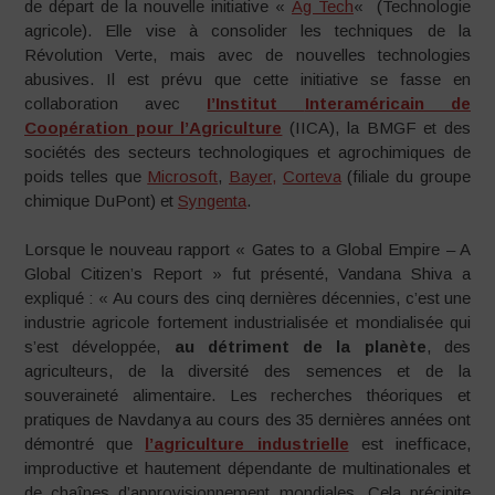
de départ de la nouvelle initiative «
Ag Tech
« (Technologie
agricole). Elle vise à consolider les techniques de la
Révolution Verte, mais avec de nouvelles technologies
abusives. Il est prévu que cette initiative se fasse en
collaboration avec
I’Institut
Interaméricain de
Coopération pour l’Agriculture
(IICA), la BMGF et des
sociétés des secteurs technologiques et agrochimiques de
poids telles que
Microsoft
,
Bayer,
Corteva
(filiale du groupe
chimique DuPont) et
Syngenta
.
Lorsque le nouveau rapport « Gates to a Global Empire – A
Global Citizen’s Report » fut présenté, Vandana Shiva a
expliqué : « Au cours des cinq dernières décennies, c’est une
industrie agricole fortement industrialisée et mondialisée qui
s’est développée,
au détriment de la planète
, des
agriculteurs, de la diversité des semences et de la
souveraineté alimentaire. Les recherches théoriques et
pratiques de Navdanya au cours des 35 dernières années ont
démontré que
l’agriculture industrielle
est inefficace,
improductive et hautement dépendante de multinationales et
de chaînes d’approvisionnement mondiales. Cela précipite