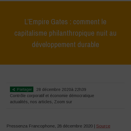
L’Empire Gates : comment le
capitalisme philanthropique nuit au
développement durable
Home
>
actualités
>
L’Empire Gates : comment le capitalisme
philanthropique nuit au développement durable
Partager
28 décembre 2020à 22h39
Contrôle corporatif et économie démocratique
actualités
,
nos articles
,
Zoom sur
Pressenza Francophone, 28 décembre 2020 |
Source