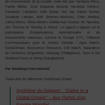
de mouvements de la société civile tels que Vandana Shiva,
Farida Akhter, José Esquinas Alcàzar, Nicoletta Dentico,
Fernando Cabaleiro, Seth Itzkan, Dru Jay, Satish Kumar,
Jonathan Latham, Aidé Jiménez-Martínez, Chito Medina,
Zahra Moloo, Silvia Ribeiro, Adelita San Vicente, Ali Tapsoba,
Jim Thomas et Timothy A. Weise. Le rapport s’appuie sur la
participation d’organisations internationales et de
mouvements nationaux comme le Groupe ETC, l’Alliance
Communautaire pour la Justice Globale / Agra Watch,
Soil4Climate, Bioscience Resource, GM Watch, Naturaleza
de Derechos (Argentine), Masipag (Philippines), Terre à Vie
(Burkina Faso) et Ubinig (Bangladesh).
Par Navdanya International
Traduction de l’allemand, Frédérique Drouet
Synthèse du Rapport : “Gates to a
Global Empire” – Aux Portes d’un
Empire Mondial