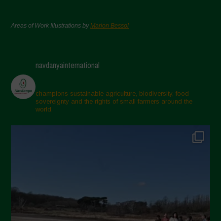
Areas of Work Illustrations by
Marion Bessol
navdanyainternational
champions sustainable agriculture, biodiversity, food
sovereignty and the rights of small farmers around the
world.