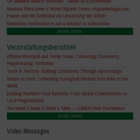
On Vandana Shiva’s footsteps : Hands-on Ecofeminism
Vandana Shiva beim V. World Organic Forum: »Agrarökologie und
Frauen sind der Schlüssel zur Umsetzung der SDGs«
Mandatory fortification is not a solution to malnutrition
MORE ITEMS
Veranstaltungsberichten
Officine Municipali and Terrae Vivae: Cultivating Community,
Regenerating Territories
Youth & Territory: Building Community Through Agroecology
Return to Earth: Cultivating Ecological Wisdom from India to the
World
Building Resilient Food Systems: From Global Commitments to
Local Regeneration
You Need a Seed to Build a Table — LUMEN Final Conference
MORE ITEMS
Video Messages