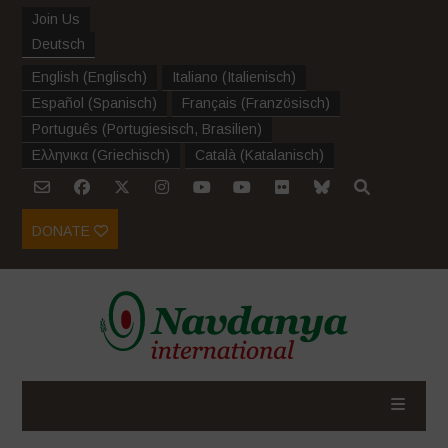
Join Us
Deutsch
English
(
Englisch
)
Italiano
(
Italienisch
)
Español
(
Spanisch
)
Français
(
Französisch
)
Português
(
Portugiesisch, Brasilien
)
Ελληνικα
(
Griechisch
)
Català
(
Katalanisch
)
DONATE