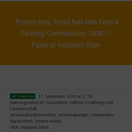
„Poison-free, Fossil fuel-free Food &
Farming Communities: 2030“ –
Panel at Heirloom Expo
Home
>
Veranstaltungen
>
Veranstaltungsberichten
>
„Poison-free,
Fossil fuel-free Food & Farming Communities: 2030“ – Panel at
Heirloom Expo
Share via
17. September 2019 at 17:29
Nahrungsmittel für Gesundheit
,
Giftfreie Ernährung und
Landwirtschaft
Veranstaltungsberichten
,
Veranstaltungen
,
Höhepunkte
,
Nachrichten
,
Unsere Artikel
USA
,
Vandana Shiva