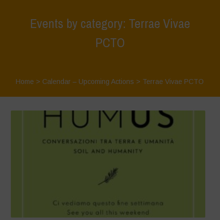
Events by category: Terrae Vivae
PCTO
Home
>
Calendar – Upcoming Actions
>
Terrae Vivae PCTO