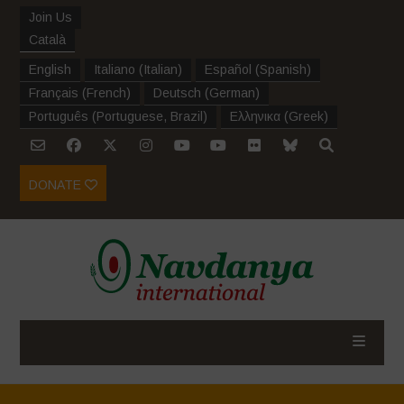
Join Us
Català
English
Italiano
(
Italian
)
Español
(
Spanish
)
Français
(
French
)
Deutsch
(
German
)
Português
(
Portuguese, Brazil
)
Ελληνικα
(
Greek
)
DONATE