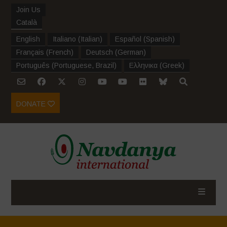
Join Us
Català
English
Italiano
(
Italian
)
Español
(
Spanish
)
Français
(
French
)
Deutsch
(
German
)
Português
(
Portuguese, Brazil
)
Ελληνικα
(
Greek
)
DONATE