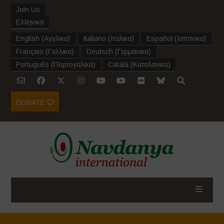
Join Us
Ελληνικα
English
(
Αγγλικα
)
Italiano
(
Ιταλικα
)
Español
(
Ισπανικα
)
Français
(
Γαλλικα
)
Deutsch
(
Γερμανικα
)
Português
(
Πορτογαλικα
)
Català
(
Καταλανικα
)
DONATE