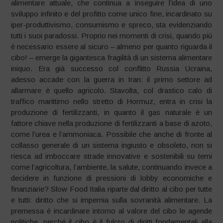
alimentare attuale, che continua a inseguire l’idea di uno
sviluppo infinito e del profitto come unico fine, incardinato su
iper-produttivismo, consumismo e spreco, sta evidenziando
tutti i suoi paradossi. Proprio nei momenti di crisi, quando più
è necessario essere al sicuro – almeno per quanto riguarda il
cibo! – emerge la gigantesca fragilità di un sistema alimentare
iniquo. Era già successo col conflitto Russia Ucraina,
adesso accade con la guerra in Iran: il primo settore ad
allarmare è quello agricolo. Stavolta, col drastico calo di
traffico marittimo nello stretto di Hormuz, entra in crisi la
produzione di fertilizzanti, in quanto il gas naturale è un
fattore chiave nella produzione di fertilizzanti a base di azoto,
come l’urea e l’ammoniaca. Possibile che anche di fronte al
collasso generale di un sistema ingiusto e obsoleto, non si
riesca ad imboccare strade innovative e sostenibili su temi
come l’agricoltura, l’ambiente, la salute, continuando invece a
decidere in funzione di pressioni di lobby economiche e
finanziarie? Slow Food Italia riparte dal diritto al cibo per tutte
e tutti: diritto che si impernia sulla sovranità alimentare. La
premessa è incardinare intorno al valore del cibo le agende
politiche, perché il cibo è il fulcro di diritti fondamentali alla