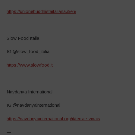
https://unionebuddhistaitaliana.it/en/
—
Slow Food Italia
IG @slow_food_italia
https://www.slowfood.it
—
Navdanya International
IG @navdanyainternational
https://navdanyainternational.org/it/terrae-vivae/
—