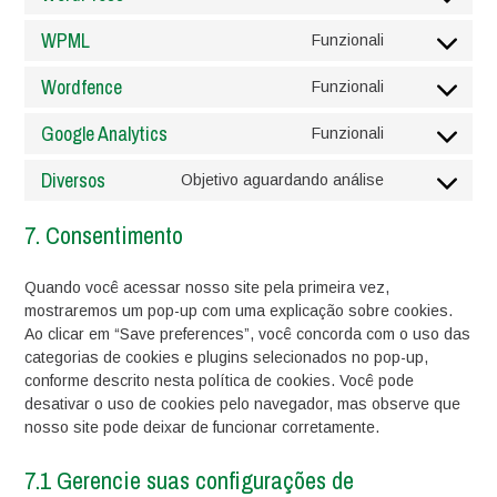
service
Consent
google-
to
WPML
Funzionali
analytics
service
Consent
wordpress
to
Wordfence
Funzionali
service
Consent
wpml
to
Google Analytics
Funzionali
service
Consent
wordfence
to
Diversos
Objetivo aguardando análise
service
Consent
google-
to
7. Consentimento
analytics
service
diversos
Quando você acessar nosso site pela primeira vez,
mostraremos um pop-up com uma explicação sobre cookies.
Ao clicar em “Save preferences”, você concorda com o uso das
categorias de cookies e plugins selecionados no pop-up,
conforme descrito nesta política de cookies. Você pode
desativar o uso de cookies pelo navegador, mas observe que
nosso site pode deixar de funcionar corretamente.
7.1 Gerencie suas configurações de