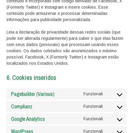
conteúdo é incorporado com código derivado de Facebook, X
(Formerly Twitter) e Instagram e insere cookies. Esse
conteúdo pode armazenar e processar determinadas
informações para publicidade personalizada.
Leia a declaração de privacidade dessas redes sociais (que
pode ser alterada regularmente) para saber o que elas fazem
com seus dados (pessoais) que processam usando esses
cookies. Os dados coletados são anonimizados o máximo
possível. Facebook, X (Formerly Twitter) e Instagram estão
localizados nos Estados Unidos.
6. Cookies inseridos
Pagebuilder (Various)
Funzionali
Consent
to
Complianz
Funzionali
service
Consent
pagebuilder-
to
Google Analytics
Funzionali
(various)
service
Consent
complianz
to
WordPress
Funzionali