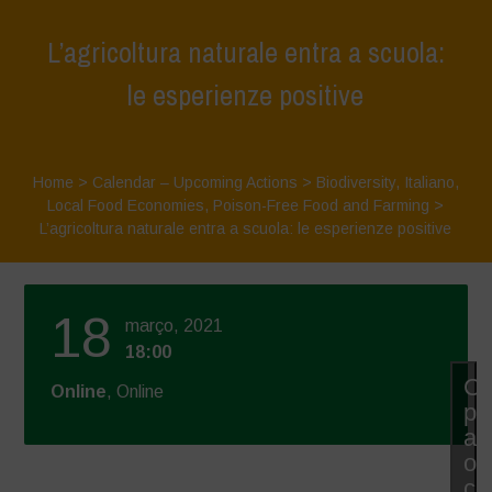
L’agricoltura naturale entra a scuola:
le esperienze positive
Home
>
Calendar – Upcoming Actions
>
Biodiversity
,
Italiano
,
Local Food Economies
,
Poison-Free Food and Farming
>
L’agricoltura naturale entra a scuola: le esperienze positive
18
março, 2021
18:00
Cl
Online
, Online
pa
ac
os
co