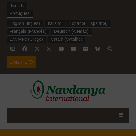
Join Us
Português
English
(
Inglês
)
Italiano
Español
(
Espanhol
)
Français
(
Francês
)
Deutsch
(
Alemão
)
Ελληνικα
(
Grego
)
Català
(
Catalão
)
DONATE