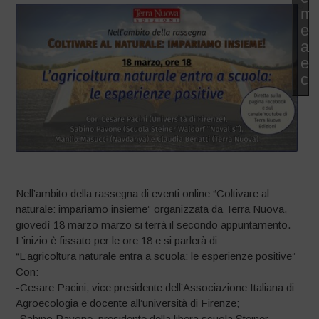
ma
e
at
es
co
Nell’ambito della rassegna di eventi online “Coltivare al
naturale: impariamo insieme” organizzata da Terra Nuova,
giovedì 18 marzo marzo si terrà il secondo appuntamento.
L’inizio è fissato per le ore 18 e si parlerà di:
“L’agricoltura naturale entra a scuola: le esperienze positive”
Con:
-Cesare Pacini, vice presidente dell’Associazione Italiana di
Agroecologia e docente all’università di Firenze;
-Sabino Pavone, presidente della libera scuola Steiner