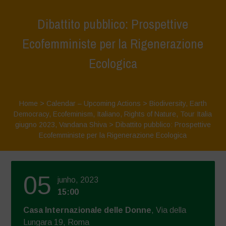
Dibattito pubblico: Prospettive
Ecofemministe per la Rigenerazione
Ecologica
Home
>
Calendar – Upcoming Actions
>
Biodiversity
,
Earth
Democracy
,
Ecofeminism
,
Italiano
,
Rights of Nature
,
Tour Italia
giugno 2023
,
Vandana Shiva
>
Dibattito pubblico: Prospettive
Ecofemministe per la Rigenerazione Ecologica
05
junho, 2023
15:00
Casa Internazionale delle Donne
, Via della
Lungara 19, Roma