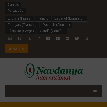
Join Us
Português
English
(
Inglês
)
Italiano
Español
(
Espanhol
)
Français
(
Francês
)
Deutsch
(
Alemão
)
Ελληνικα
(
Grego
)
Català
(
Catalão
)
DONATE