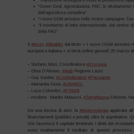
“Transizione ecologica e modo di produzione capita
“Green Deal, Agroindustria, PAC, lo sfruttamento de
dell’agricoltura contadina”
“I nuovi OGM arrivano nelle nostre campagne: l’ass
“Il movimento di lotta internazionale, dal vertice d
della FAO”
Il
#terzo
#dibattito
dal titolo « I nuovi OGM arrivano ne
europea e italiana » si terrà online giovedì 25 marzo a
– Stefano Mori, Coordinatore
#Crocevia
– Elisa D’Aloisio,
#Aiab
Regione Lazio
– Guy Kastler,
#Confédération
#Paysanne
– Marianita Gioia,
#UNIMOL
– Luca Colombo,
#FIRAB
– modera : Manlio Masucci,
#TerraNuova
Edizioni, Na
Da una decina di anni, la
#biotecnologia
applicata all
finanziamenti (pubblici e privati) oltre le aspettative.
che favorisce il capitale limitando i diritti dei #conta
sono esattamente il risultato di questo processo: