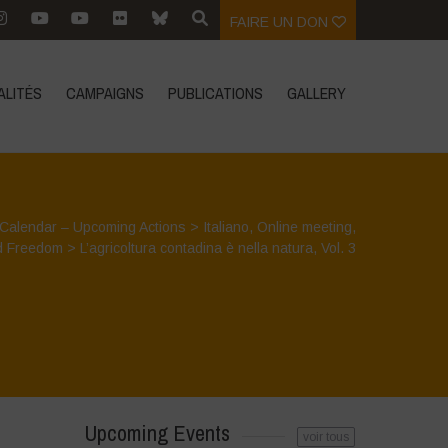
FAIRE UN DON
ALITÉS
CAMPAIGNS
PUBLICATIONS
GALLERY
Calendar – Upcoming Actions
>
Italiano
,
Online meeting
,
d Freedom
>
L’agricoltura contadina è nella natura, Vol. 3
Upcoming Events
voir tous