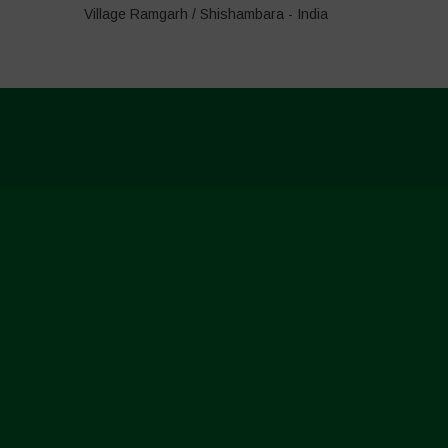
Village Ramgarh / Shishambara - India