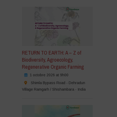
iquez
iquez
our
our
cepter
cepter
s
s
okies
okies
rketing
rketing
tiver
tiver
e
RETURN TO EARTH: A – Z of
e
ontenu
Biodiversity, Agroecology,
ontenu
Regenerative Organic Farming
1 octobre 2026 at 9h00
Shimla Bypass Road - Dehradun
Village Ramgarh / Shishambara - India