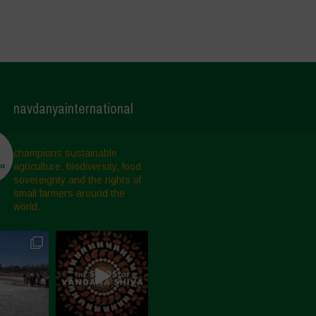
navdanyainternational
champions sustainable
agriculture, biodiversity, food
sovereignty and the rights of
small farmers around the
world.