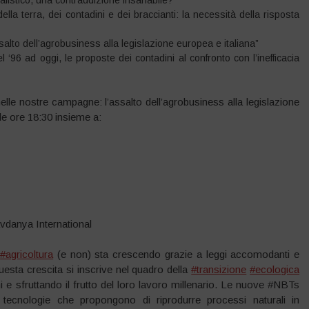
listico, una contraddizione insanabile?”
lla terra, dei contadini e dei braccianti: la necessità della risposta
alto dell’agrobusiness alla legislazione europea e italiana”
el ‘96 ad oggi, le proposte dei contadini al confronto con l’inefficacia
lle nostre campagne: l’assalto dell’agrobusiness alla legislazione
lle ore 18:30 insieme a:
vdanya International
’
#agricoltura
(e non) sta crescendo grazie a leggi accomodanti e
 Questa crescita si inscrive nel quadro della
#transizione
#ecologica
dini e sfruttando il frutto del loro lavoro millenario. Le nuove #NBTs
 tecnologie che propongono di riprodurre processi naturali in