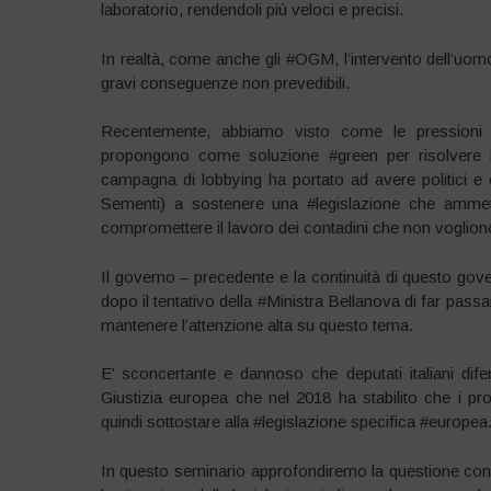
laboratorio, rendendoli più veloci e precisi.
In realtà, come anche gli #OGM, l’intervento dell’uomo
gravi conseguenze non prevedibili.
Recentemente, abbiamo visto come le pressioni d
propongono come soluzione #green per risolvere i
campagna di lobbying ha portato ad avere politici e o
Sementi) a sostenere una #legislazione che ammetta
compromettere il lavoro dei contadini che non vogliono 
Il governo – precedente e la continuità di questo gov
dopo il tentativo della #Ministra Bellanova di far pas
mantenere l’attenzione alta su questo tema.
E’ sconcertante e dannoso che deputati italiani dif
Giustizia europea che nel 2018 ha stabilito che i 
quindi sottostare alla #legislazione specifica #europea
In questo seminario approfondiremo la questione con 