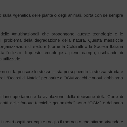
 sulla #genetica delle piante o degli animali, porta con sé sempre
elle #multinazionali che propongono queste tecnologie e le
l problema della degradazione della natura. Questa massiccia
rganizzazioni di settore (come la Coldiretti o la Società Italiana
 l’utilizzo di queste tecnologie a pieno campo, rischiando di
utilizzarle.
erno ci fa pensare lo stesso – sta perseguendo la stessa strada e
sare i “Decreti di Natale” per aprire a OGM vecchi e nuovi, dobbiamo
endano apertamente la #violazione della decisione della Corte di
prodotti delle “nuove tecniche genomiche” sono “OGM” e debbano
.
i nostri ospiti per capire meglio il momento che stiamo vivendo e