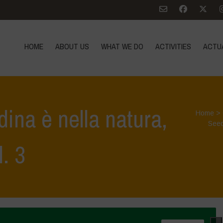
HOME
ABOUT US
WHAT WE DO
ACTIVITIES
ACTU
dina è nella natura,
Home
>
See
l. 3