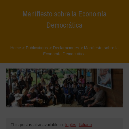
Manifiesto sobre la Economía
Democrática
Home
>
Publications
>
Declaraciones
>
Manifiesto sobre la
Economía Democrática
This post is also available in:
Inglés
,
Italiano