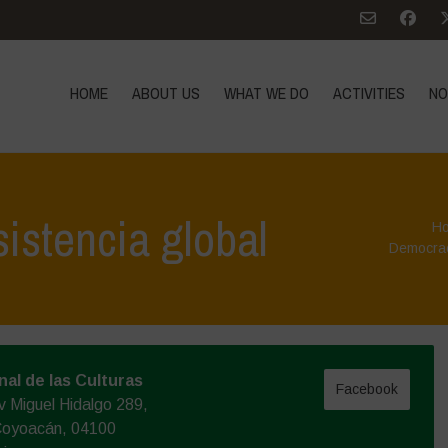
HOME
ABOUT US
WHAT WE DO
ACTIVITIES
NO
sistencia global
H
Democra
al de las Culturas
Facebook
v Miguel Hidalgo 289,
Coyoacán, 04100