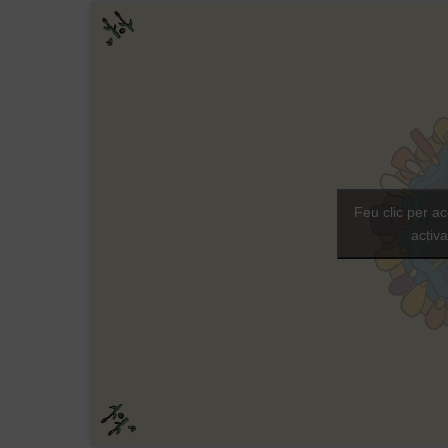
Feu clic per a
activ