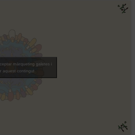
cceptar màrqueting galetes i
ar aquest contingut