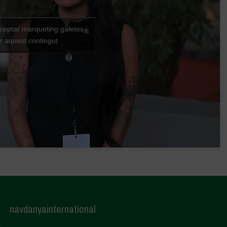
cceptar màrqueting galetes i
ar aquest contingut
navdanyainternational