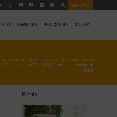
DONATE
TÍCIES
CAMPAIGNS
PUBLICATIONS
GALLERY
ome
>
Calendar – Upcoming Actions
>
Biodiversity
,
Earth
cy
,
Español
,
Mexico Tour 2024
>
Semillas en resistencia
global
Events