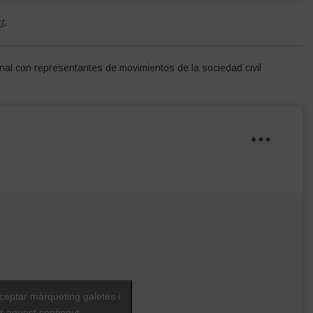
t
.
nal con representantes de movimientos de la sociedad civil
cceptar màrqueting galetes i
ar aquest contingut