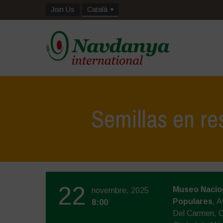
Join Us
Català
Semillas en re
22
Museo Nacion
novembre, 2025
Populares
, A
8:00
Del Carmen, 