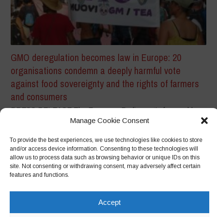
GMO deregulation becomes law in Europe: 20
organisations condemn a deeply harmful vote
against food sovereignty and the rights of farmers
and consumers
PRESS RELEASE The European Parliament’s favourable
Manage Cookie Consent
vote represents a twenty-five-year step backwards,
eliminating risk...
To provide the best experiences, we use technologies like cookies to store
and/or access device information. Consenting to these technologies will
allow us to process data such as browsing behavior or unique IDs on this
site. Not consenting or withdrawing consent, may adversely affect certain
features and functions.
Accept