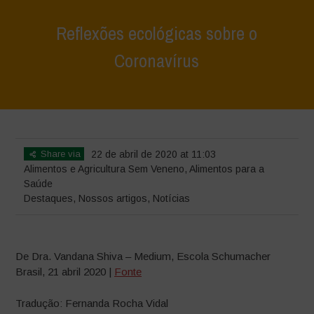
Reflexões ecológicas sobre o
Coronavírus
Home
>
Destaques
>
Reflexões ecológicas sobre o Coronavírus
Share via
22 de abril de 2020 at 11:03
Alimentos e Agricultura Sem Veneno
,
Alimentos para a
Saúde
Destaques
,
Nossos artigos
,
Notícias
De Dra. Vandana Shiva – Medium, Escola Schumacher
Brasil, 21 abril 2020 |
Fonte
Tradução: Fernanda Rocha Vidal