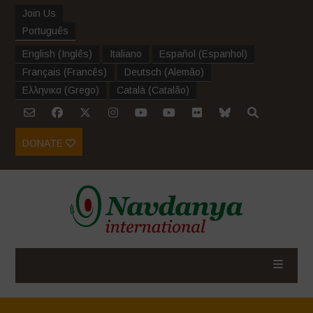
Join Us
Português
English
(
Inglês
)
Italiano
Español
(
Espanhol
)
Français
(
Francês
)
Deutsch
(
Alemão
)
Ελληνικα
(
Grego
)
Català
(
Catalão
)
DONATE