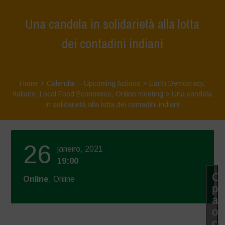
Una candela in solidarietà alla lotta
dei contadini indiani
Home
>
Calendar – Upcoming Actions
>
Earth Democracy
,
Italiano
,
Local Food Economies
,
Online meeting
>
Una candela
in solidarietà alla lotta dei contadini indiani
26
janeiro, 2021
19:00
Cl
Online
, Online
pa
ac
os
co