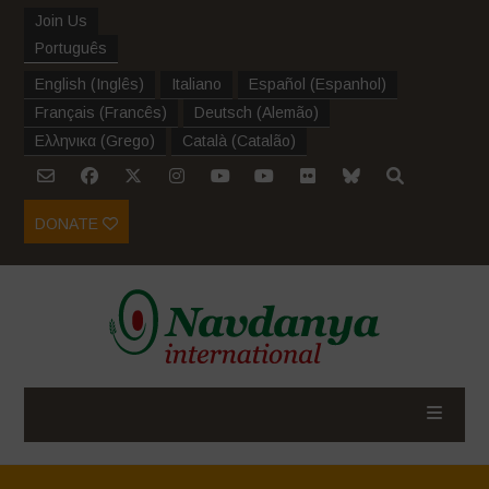
Join Us
Português
English
(
Inglês
)
Italiano
Español
(
Espanhol
)
Français
(
Francês
)
Deutsch
(
Alemão
)
Ελληνικα
(
Grego
)
Català
(
Catalão
)
DONATE