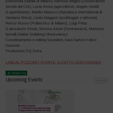
(Università Statale di Milano) Ramona Magno (Osservatorio
Siccità del Cnr), Lucia Rossi (agricoltrice), Angelo Gentili
(Legambiente), Manlio Masucci (Navdanya International di
Vandana Shiva), Linda Maggiori (ecoblogger e attivista),
Renzo Rosso (Politecnico di Milano), Luigi Petta
(Laboratorio Enea), Simona Savini (Greenpeace), Marirosa
lannelli (Water Grabbing Observatory)
Coordinamento e editing Soundine, Sara Sartori e Alice
Gussoni.
Produzione FQ Extra.
LINK AL PODCAST (FONTE: IL FATTO QUOTIDIANO)
Share via
Upcoming Events
view all