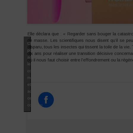
Elle déclara que : « Regarder sans bouger la catastr
de masse. Les scientifiques nous disent qu’il se peut 
Cliquez
disparu, tous les insectes qui tissent la toile de la 
pour
dix ans pour réaliser une transition décisive concerna
accepter
où il nous faut choisir entre l’effondrement ou la régén
les
cookies
marketing
et
activer
ce
contenu