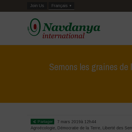
Join Us
Français
Semons les graines de la
Partager
7 mars 2019à 12h44
Agroécologie
,
Démocratie de la Terre
,
Liberté des Se