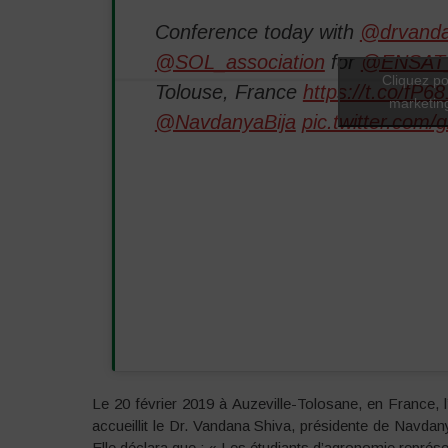
Conference today with
@drvanda
@SOL_association
for
@ENSAT
Cliquez po
Tolouse, France
https://t.co/fP6
marketing
@NavdanyaBija
pic.twitter.co
Le 20 février 2019 à Auzeville-Tolosane, en France,
accueillit le Dr. Vandana Shiva, présidente de Navdany
Elle déclara que : « Les étudiants d’agronomie représ