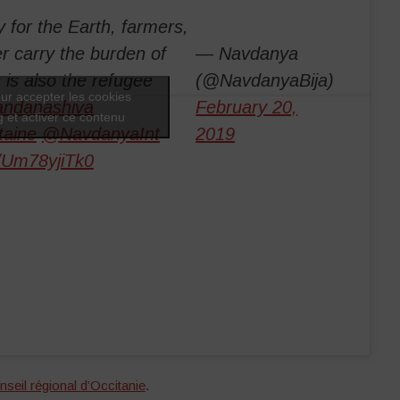
ly for the Earth, farmers,
r carry the burden of
— Navdanya
 is also the refugee
(@NavdanyaBija)
ur accepter les cookies
ndanashiva
February 20,
 et activer ce contenu
taine
@NavdanyaInt
2019
m/Um78yjiTk0
seil régional d’Occitanie
.