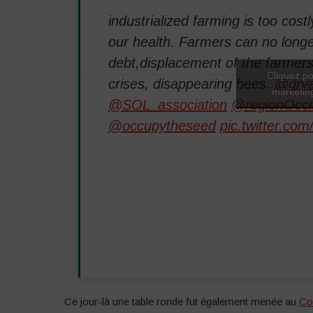
industrialized farming is too cost
our health. Farmers can no longe
debt,displacement of the farmers
Cliquez po
crises, disappearing bees.
@drva
marketing
@SOL_association
@regionOcci
@occupytheseed
pic.twitter.co
Ce jour-là une table ronde fut également menée au
Con