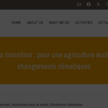
HOME
ABOUT US
WHAT WE DO
ACTIVITIES
ACTU
 transition : pour une agriculture éco
changements climatiques
Home
>
actualités
>
Semons les graines de la transition : pou
mences
,
Nourriture pour la santé
,
Résilience climatique