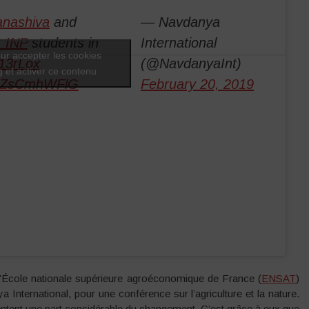
nashiva
and
— Navdanya
_INP
students in
International
ur accepter les cookies
813rLox
(@NavdanyaInt)
 et activer ce contenu
m/gZsCmhWFlG
February 20, 2019
 l’École nationale supérieure agroéconomique de France (
ENSAT
)
a International, pour une conférence sur l’agriculture et la nature.
entent une part considérable du changement. C’est grâce à eux que