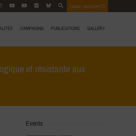
FAIRE UN DON
ALITÉS
CAMPAIGNS
PUBLICATIONS
GALLERY
logique et résistante aux
r une agriculture écologique et résistante aux changements climatiques
Events