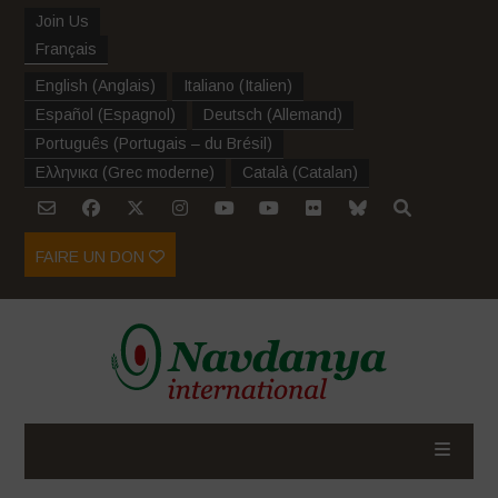
Join Us
Français
English
(
Anglais
)
Italiano
(
Italien
)
Español
(
Espagnol
)
Deutsch
(
Allemand
)
Português
(
Portugais – du Brésil
)
Ελληνικα
(
Grec moderne
)
Català
(
Catalan
)
FAIRE UN DON