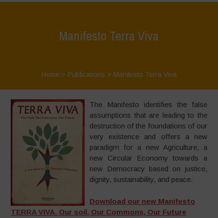
Manifesto Terra Viva
Home
>
Publications
>
Manifesto Terra Viva
The Manifesto identifies the false
assumptions that are leading to the
destruction of the foundations of our
very existence and offers a new
paradigm for a new Agriculture, a
new Circular Economy towards a
new Democracy based on justice,
dignity, sustainability, and peace.
Download our new Manifesto
TERRA VIVA. Our soil, Our Commons, Our Future