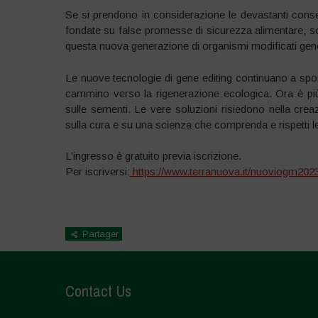
Se si prendono in considerazione le devastanti conseg
fondate su false promesse di sicurezza alimentare, so
questa nuova generazione di organismi modificati geneti
Le nuove tecnologie di gene editing continuano a spost
cammino verso la rigenerazione ecologica. Ora è più
sulle sementi. Le vere soluzioni risiedono nella creaz
sulla cura e su una scienza che comprenda e rispetti le
L’ingresso è gratuito previa iscrizione.
Per iscriversi:
https://www.terranuova.it/nuoviogm202
Partager
Contact Us