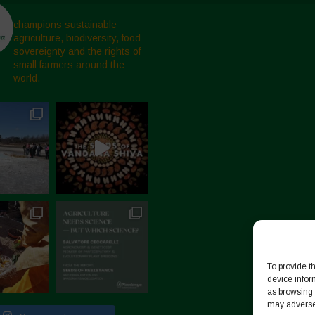
champions sustainable
agriculture, biodiversity, food
sovereignty and the rights of
small farmers around the
world.
To provide t
device infor
as browsing 
may adversel