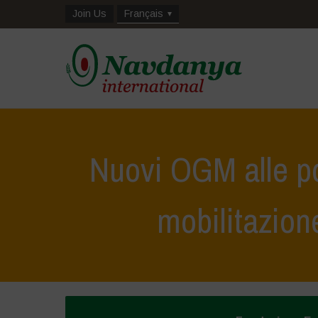
Join Us
Français
Nuovi OGM alle po
mobilitazion