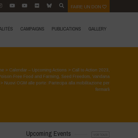
FAIRE UN DON
ALITÉS
CAMPAIGNS
PUBLICATIONS
GALLERY
me
>
Calendar – Upcoming Actions
>
Call to Action 2023
,
Poison-Free Food and Farming
,
Seed Freedom
,
Vandana
>
Nuovi OGM alle porte: Partecipa alla mobilitazione per
fermarli
Upcoming Events
voir tous