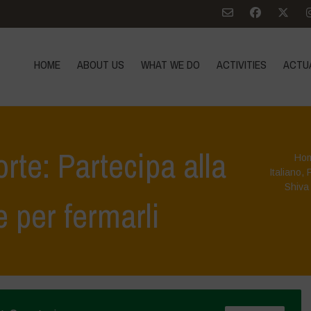
HOME
ABOUT US
WHAT WE DO
ACTIVITIES
ACTU
rte: Partecipa alla
Ho
Italiano
,
Shiva
e per fermarli