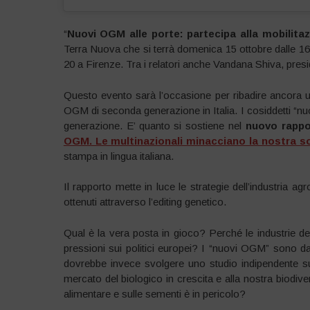
“
Nuovi OGM alle porte: partecipa alla mobilitaz
Terra Nuova che si terrà domenica 15 ottobre dalle 16.
20 a Firenze. Tra i relatori anche Vandana Shiva, pres
Questo evento sarà l’occasione per ribadire ancora un
OGM di seconda generazione in Italia. I cosiddetti “nu
generazione. E’ quanto si sostiene nel
nuovo rappo
OGM. Le multinazionali minacciano la nostra s
stampa in lingua italiana.
Il rapporto mette in luce le strategie dell’industria
ottenuti attraverso l’editing genetico.
Qual è la vera posta in gioco? Perché le industrie del
pressioni sui politici europei? I “nuovi OGM” sono d
dovrebbe invece svolgere uno studio indipendente s
mercato del biologico in crescita e alla nostra biodiv
alimentare e sulle sementi è in pericolo?