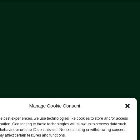
Manage Cookie Consent
he best experiences, we use technologies like cookies to store and/or access
mation. Consenting to these technologies will allow us to process data such
behavior or unique IDs on this site. Not consenting or withdrawing consent,
y affect certain features and functions.