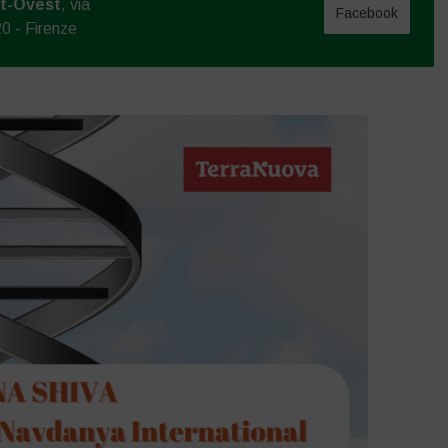
t-Ovest
, via
Facebook
20 - Firenze