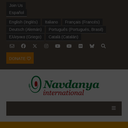
Join Us
Español
English
(
Inglés
)
Italiano
Français
(
Francés
)
Deutsch
(
Alemán
)
Português
(
Portugués, Brasil
)
Ελληνικα
(
Griego
)
Català
(
Catalán
)
DONATE