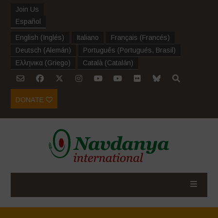
Join Us
Español
English
(
Inglés
)
Italiano
Français
(
Francés
)
Deutsch
(
Alemán
)
Português
(
Portugués, Brasil
)
Ελληνικα
(
Griego
)
Català
(
Catalán
)
DONATE