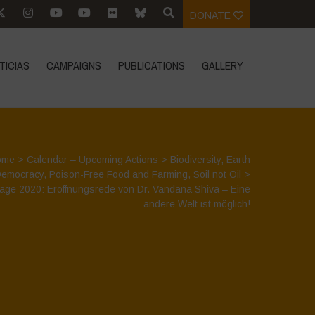
DONATE
TICIAS
CAMPAIGNS
PUBLICATIONS
GALLERY
ome
>
Calendar – Upcoming Actions
>
Biodiversity
,
Earth
emocracy
,
Poison-Free Food and Farming
,
Soil not Oil
>
age 2020: Eröffnungsrede von Dr. Vandana Shiva – Eine
andere Welt ist möglich!