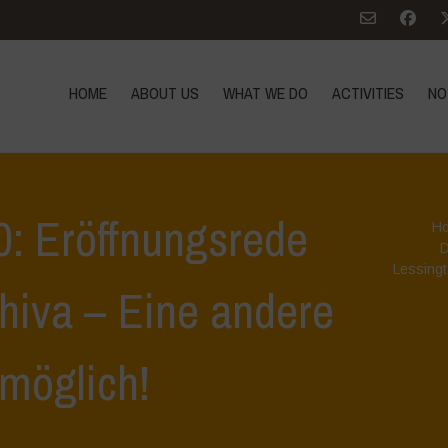
HOME
ABOUT US
WHAT WE DO
ACTIVITIES
NO
0: Eröffnungsrede
H
D
Lessingt
hiva – Eine andere
 möglich!