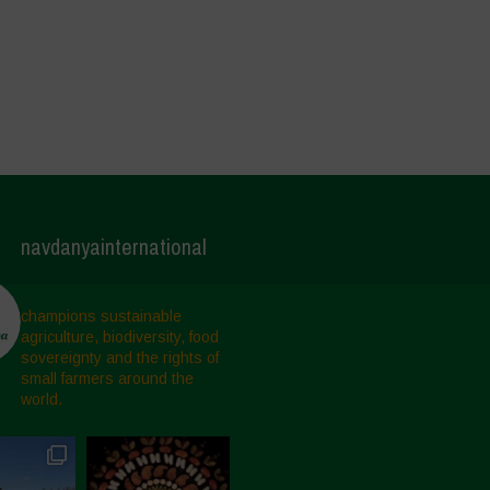
navdanyainternational
champions sustainable
agriculture, biodiversity, food
sovereignty and the rights of
small farmers around the
world.