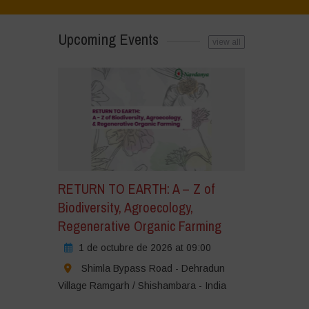
Upcoming Events
view all
az
ic
ara
eptar
okies
e
rketing
rmitir
RETURN TO EARTH: A – Z of
te
Biodiversity, Agroecology,
ntenido
Regenerative Organic Farming
1 de octubre de 2026 at 09:00
Shimla Bypass Road - Dehradun
Village Ramgarh / Shishambara - India