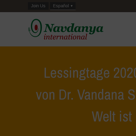
Join Us
Español
Lessingtage 202
von Dr. Vandana S
Welt ist