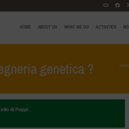
HOME
ABOUT US
WHAT WE DO
ACTIVITIES
NO
gegneria genetica ?
Hom
ello di Poppi
,