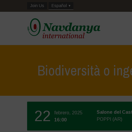
Join Us
Español
Biodiversità o in
22
Salone del Cast
febrero, 2025
POPPI (AR)
16:00