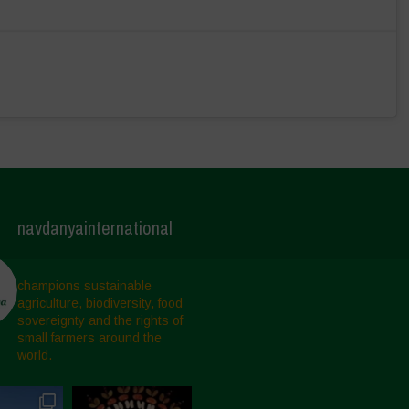
navdanyainternational
champions sustainable
agriculture, biodiversity, food
sovereignty and the rights of
small farmers around the
world.