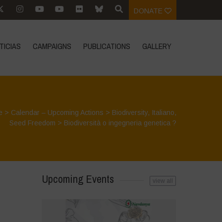
DONATE
TICIAS
CAMPAIGNS
PUBLICATIONS
GALLERY
e
>
Calendar – Upcoming Actions
>
Biodiversity
,
Italiano
,
Seed Freedom
>
Biodiversità o ingegneria genetica ?
Upcoming Events
view all