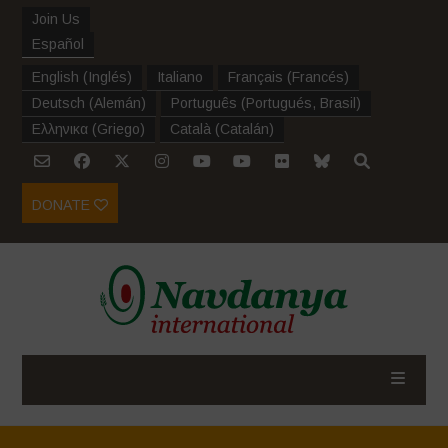
Join Us
Español
English
(
Inglés
)
Italiano
Français
(
Francés
)
Deutsch
(
Alemán
)
Português
(
Portugués, Brasil
)
Ελληνικα
(
Griego
)
Català
(
Catalán
)
DONATE