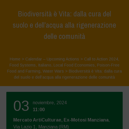
Biodiversità è Vita: dalla cura del
suolo e dell’acqua alla rigenerazione
delle comunità
Home
>
Calendar – Upcoming Actions
>
Call to Action 2024
,
Food Systems
,
Italiano
,
Local Food Economies
,
Poison-Free
Food and Farming
,
Water Wars
>
Biodiversità è Vita: dalla cura
del suolo e dell’acqua alla rigenerazione delle comunità
03
noviembre, 2024
11:00
Mercato ArtiCulturae, Ex-Motosi Manziana
,
Via Lazio 1, Manziana (RM)