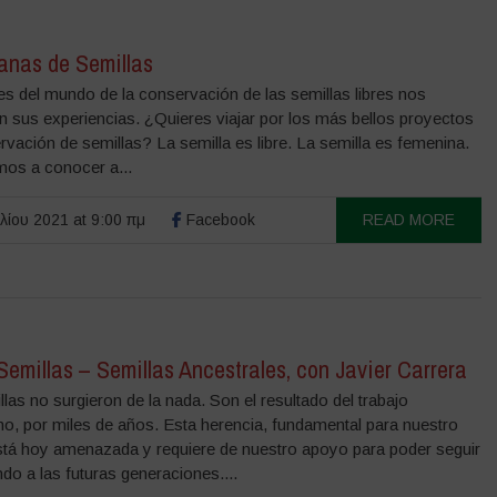
anas de Semillas
es del mundo de la conservación de las semillas libres nos
n sus experiencias. ¿Quieres viajar por los más bellos proyectos
vación de semillas? La semilla es libre. La semilla es femenina.
mos a conocer a...
λίου 2021 at 9:00 πμ
Facebook
READ MORE
emillas – Semillas Ancestrales, con Javier Carrera
las no surgieron de la nada. Son el resultado del trabajo
o, por miles de años. Esta herencia, fundamental para nuestro
está hoy amenazada y requiere de nuestro apoyo para poder seguir
do a las futuras generaciones....