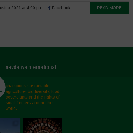
υνίου 2021 at 4:00 μμ
Facebook
READ MORE
navdanyainternational
champions sustainable
agriculture, biodiversity, food
sovereignty and the rights of
small farmers around the
world.