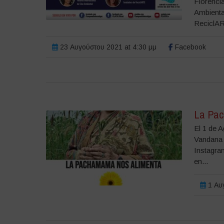
Florenci
Ambienta
ReciclAR
23 Αυγούστου 2021 at 4:30 μμ
Facebook
La Pac
El 1 de 
Vandana 
Instagra
en...
1 Αυγ