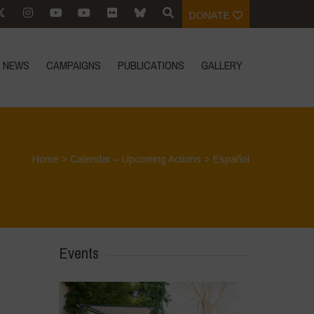
DONATE
NEWS
CAMPAIGNS
PUBLICATIONS
GALLERY
Home
>
Calendar – Upcoming Actions
>
Español
Events