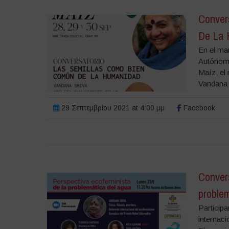
Conver
De La 
En el ma
Autónoma
Maíz, el 
Vandana 
29 Σεπτεμβρίου 2021 at 4:00 μμ
Facebook
Convers
proble
Participa
internac