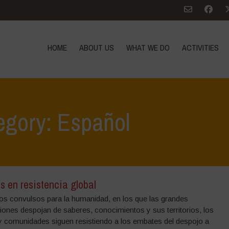
HOME
ABOUT US
WHAT WE DO
ACTIVITIES
egory: Español
s en resistencia global
os convulsos para la humanidad, en los que las grandes
iones despojan de saberes, conocimientos y sus territorios, los
y comunidades siguen resistiendo a los embates del despojo a