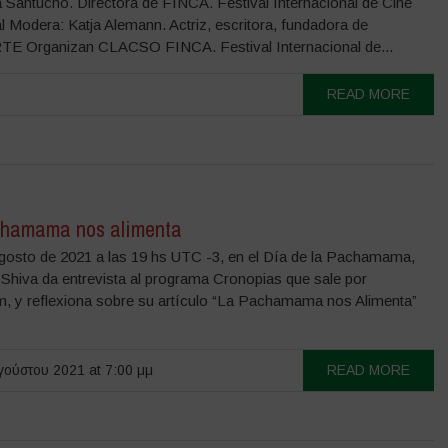
a Santucho. Directora de FINCA. Festival Internacional de Cine
l Modera: Katja Alemann. Actriz, escritora, fundadora de
TE Organizan CLACSO FINCA. Festival Internacional de...
READ MORE
hamama nos alimenta
Agosto de 2021 a las 19 hs UTC -3, en el Día de la Pachamama,
Shiva da entrevista al programa Cronopias que sale por
m, y reflexiona sobre su artículo “La Pachamama nos Alimenta”
ούστου 2021 at 7:00 μμ
READ MORE