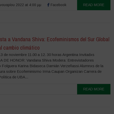
νουαρίου 2022 at 4:00 μμ
Facebook
READ MORE
ista a Vandana Shiva: Ecofeminismos del Sur Global
al cambio climático
3 de noviembre 11.00 a 12. 30 horas Argentina Invitadxs
A DE HONOR: Vandana Shiva Modera: Entrevistadores
o Folguera Karina Bidaseca Damián Verzeñassi Alumnxs de la
ura sobre Ecofeminismo Irma Caupan Organizan Carrera de
olítica de UBA...
READ MORE