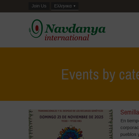
Join Us
Ελληνικα
Events by cat
Semilla
En tiemp
corporac
pueblos 