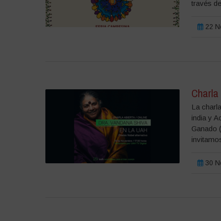
través de
22 Νο
Charla
La charla
india y A
Ganado (
invitamos
30 Νο