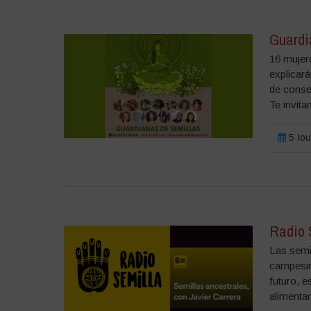
Guardi
16 mujer
explicará
de conser
Te invita
5 Ιου
Radio S
Las semil
campesin
futuro, 
alimentan