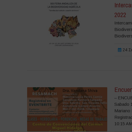
Interca
2022
Intercamb
Biodivers
Biodiver
24 Σε
Encuen
– ENCU
Sabado 1
Mariano
Registra
10:15 AM