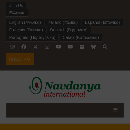
Join Us
Ελληνικα
English
(
Αγγλικα
)
Italiano
(
Ιταλικα
)
Español
(
Ισπανικα
)
Français
(
Γαλλικα
)
Deutsch
(
Γερμανικα
)
Português
(
Πορτογαλικα
)
Català
(
Καταλανικα
)
DONATE