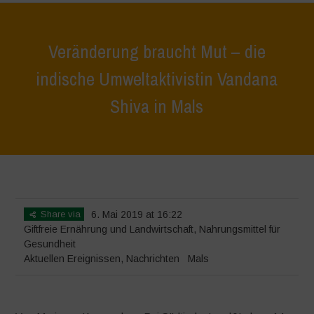
Veränderung braucht Mut – die
indische Umweltaktivistin Vandana
Shiva in Mals
Home
>
Nachrichten
>
Aktuellen Ereignissen
>
Veränderung braucht
Mut – die indische Umweltaktivistin Vandana Shiva in Mals
Share via
6. Mai 2019 at 16:22
Giftfreie Ernährung und Landwirtschaft
,
Nahrungsmittel für
Gesundheit
Aktuellen Ereignissen
,
Nachrichten
Mals