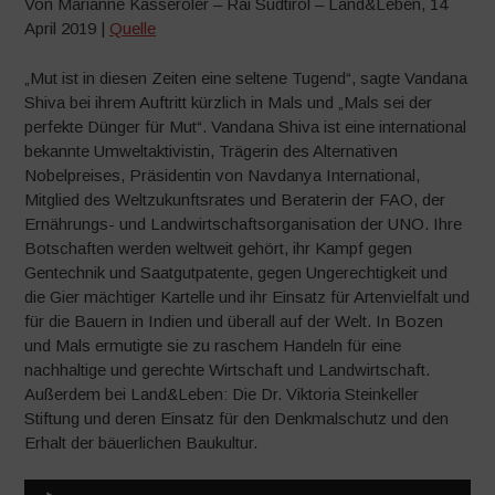
Von
Marianne Kasseroler
– Rai Südtirol – Land&Leben, 14
April 2019 |
Quelle
„Mut ist in diesen Zeiten eine seltene Tugend“, sagte Vandana
Shiva bei ihrem Auftritt kürzlich in Mals und „Mals sei der
perfekte Dünger für Mut“. Vandana Shiva ist eine international
bekannte Umweltaktivistin, Trägerin des Alternativen
Nobelpreises, Präsidentin von Navdanya International,
Mitglied des Weltzukunftsrates und Beraterin der FAO, der
Ernährungs- und Landwirtschaftsorganisation der UNO. Ihre
Botschaften werden weltweit gehört, ihr Kampf gegen
Gentechnik und Saatgutpatente, gegen Ungerechtigkeit und
die Gier mächtiger Kartelle und ihr Einsatz für Artenvielfalt und
für die Bauern in Indien und überall auf der Welt. In Bozen
und Mals ermutigte sie zu raschem Handeln für eine
nachhaltige und gerechte Wirtschaft und Landwirtschaft.
Außerdem bei Land&Leben: Die Dr. Viktoria Steinkeller
Stiftung und deren Einsatz für den Denkmalschutz und den
Erhalt der bäuerlichen Baukultur.
Audio-