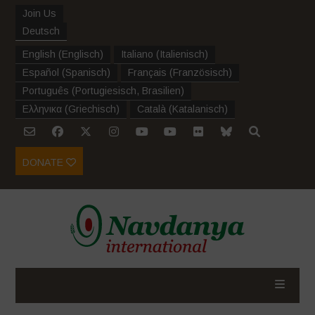
Join Us
Deutsch
English
(
Englisch
)
Italiano
(
Italienisch
)
Español
(
Spanisch
)
Français
(
Französisch
)
Português
(
Portugiesisch, Brasilien
)
Ελληνικα
(
Griechisch
)
Català
(
Katalanisch
)
DONATE