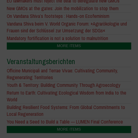
EU lawmakers must reject the deal to deregulate new GMOs
New GMOs at the gates: Join the mobilization to stop them
On Vandana Shiva’s footsteps : Hands-on Ecofeminism
Vandana Shiva beim V. World Organic Forum: »Agrarökologie und
Frauen sind der Schlüssel zur Umsetzung der SDGs«
Mandatory fortification is not a solution to malnutrition
MORE ITEMS
Veranstaltungsberichten
Officine Municipali and Terrae Vivae: Cultivating Community,
Regenerating Territories
Youth & Territory: Building Community Through Agroecology
Return to Earth: Cultivating Ecological Wisdom from India to the
World
Building Resilient Food Systems: From Global Commitments to
Local Regeneration
You Need a Seed to Build a Table — LUMEN Final Conference
MORE ITEMS