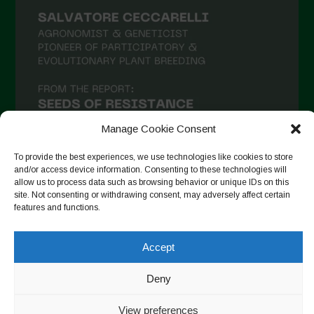
Manage Cookie Consent
To provide the best experiences, we use technologies like cookies to store
and/or access device information. Consenting to these technologies will
allow us to process data such as browsing behavior or unique IDs on this
site. Not consenting or withdrawing consent, may adversely affect certain
Auf Instagram folgen
features and functions.
Accept
Copyright © 2026. All rights reserved.
Datenschutzerklärung
-
Deny
Cookie Policy
Designed by ESC
View preferences