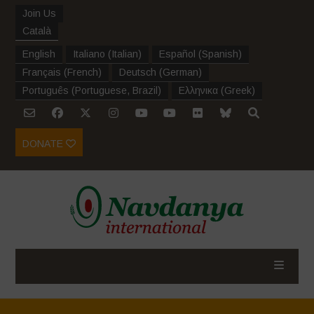
Join Us
Català
English
Italiano
(
Italian
)
Español
(
Spanish
)
Français
(
French
)
Deutsch
(
German
)
Português
(
Portuguese, Brazil
)
Ελληνικα
(
Greek
)
DONATE