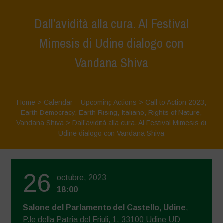
Dall’avidità alla cura. Al Festival
Mimesis di Udine dialogo con
Vandana Shiva
Home
>
Calendar – Upcoming Actions
>
Call to Action 2023
,
Earth Democracy
,
Earth Rising
,
Italiano
,
Rights of Nature
,
Vandana Shiva
>
Dall’avidità alla cura. Al Festival Mimesis di
Udine dialogo con Vandana Shiva
26
octubre, 2023
18:00
Salone del Parlamento del Castello, Udine
,
P.le della Patria del Friuli, 1, 33100 Udine UD