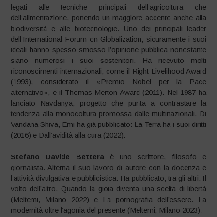
legati alle tecniche principali dell’agricoltura che
dell’alimentazione, ponendo un maggiore accento anche alla
biodiversità e alle biotecnologie. Uno dei principali leader
dell’International Forum on Globalization, sicuramente i suoi
ideali hanno spesso smosso l’opinione pubblica nonostante
siano numerosi i suoi sostenitori. Ha ricevuto molti
riconoscimenti internazionali, come il Right Livelihood Award
(1993), considerato il «Premio Nobel per la Pace
alternativo», e il Thomas Merton Award (2011). Nel 1987 ha
lanciato Navdanya, progetto che punta a contrastare la
tendenza alla monocoltura promossa dalle multinazionali. Di
Vandana Shiva, Emi ha già pubblicato: La Terra ha i suoi diritti
(2016) e Dall’avidità alla cura (2022).
Stefano Davide Bettera
è uno scrittore, filosofo e
giornalista. Alterna il suo lavoro di autore con la docenza e
l’attività divulgativa e pubblicistica. Ha pubblicato, tra gli altri: Il
volto dell’altro. Quando la gioia diventa una scelta di libertà
(Meltemi, Milano 2022) e La pornografia dell’essere. La
modernità oltre l’agonia del presente (Meltemi, Milano 2023).