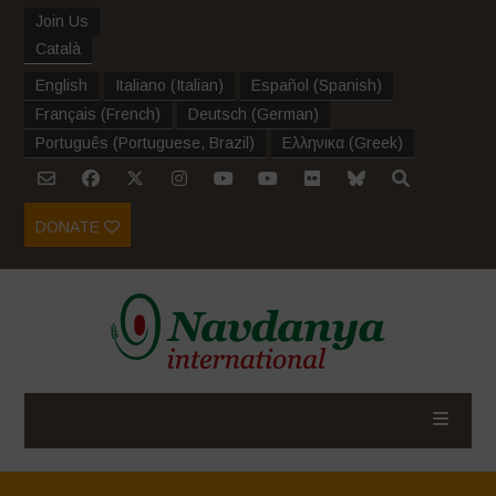
Join Us
Català
English
Italiano
(
Italian
)
Español
(
Spanish
)
Français
(
French
)
Deutsch
(
German
)
Português
(
Portuguese, Brazil
)
Ελληνικα
(
Greek
)
DONATE