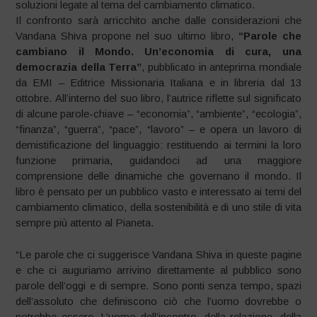
soluzioni legate al tema del cambiamento climatico.
Il confronto sarà arricchito anche dalle considerazioni che
Vandana Shiva propone nel suo ultimo libro,
“Parole che
cambiano il Mondo. Un’economia di cura, una
democrazia della Terra”
, pubblicato in anteprima mondiale
da EMI – Editrice Missionaria Italiana e in libreria dal 13
ottobre. All’interno del suo libro, l’autrice riflette sul significato
di alcune parole-chiave – “economia”, “ambiente”, “ecologia”,
“finanza”, “guerra”, “pace”, “lavoro” – e opera un lavoro di
demistificazione del linguaggio: restituendo ai termini la loro
funzione primaria, guidandoci ad una maggiore
comprensione delle dinamiche che governano il mondo. Il
libro è pensato per un pubblico vasto e interessato ai temi del
cambiamento climatico, della sostenibilità e di uno stile di vita
sempre più attento al Pianeta.
“Le parole che ci suggerisce Vandana Shiva in queste pagine
e che ci auguriamo arrivino direttamente al pubblico sono
parole dell’oggi e di sempre. Sono ponti senza tempo, spazi
dell’assoluto che definiscono ciò che l’uomo dovrebbe o
potrebbe essere. L’uomo dell’incontro, della relazione, della