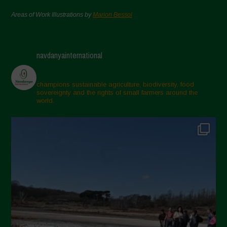
Areas of Work Illustrations by
Marion Bessol
navdanyainternational
champions sustainable agriculture, biodiversity, food
sovereignty and the rights of small farmers around the
world.