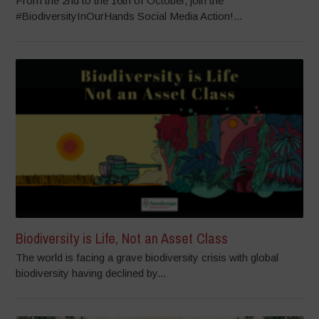
From the 2nd to the 16th of October, join the
#BiodiversityInOurHands Social Media Action!...
Biodiversity is Life, Not an Asset Class
The world is facing a grave biodiversity crisis with global
biodiversity having declined by...