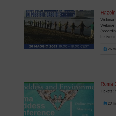
Hazelnu
Webinar
Webinar:
(recordin
be livest
26 ma
Roma G
Tickets:
23 ma