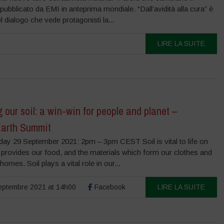
ubblicato da EMI in anteprima mondiale. “Dall’avidità alla cura” è
del dialogo che vede protagonisti la...
LIRE LA SUITE
 our soil: a win-win for people and planet –
Earth Summit
y 29 September 2021: 2pm – 3pm CEST Soil is vital to life on
t provides our food, and the materials which form our clothes and
 homes. Soil plays a vital role in our...
ptembre 2021 at 14h00
Facebook
LIRE LA SUITE