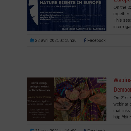
On the 22
together 
This sess
interrogat
22 avril 2021 at 18h30
Facebook
Webinar
Democ
On 21st A
webinar 
that link
http://bi
21 avril 2021 at 16h00
Facebook