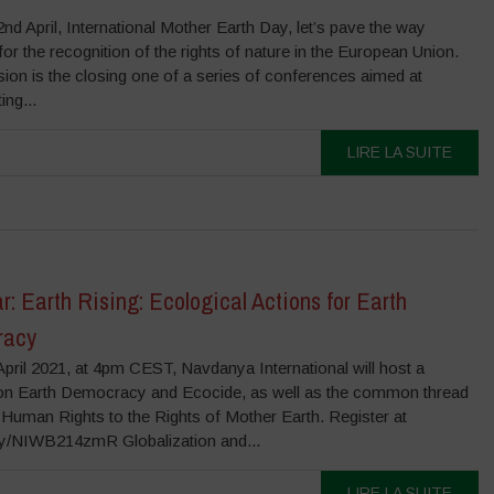
nd April, International Mother Earth Day, let’s pave the way
for the recognition of the rights of nature in the European Union.
ion is the closing one of a series of conferences aimed at
ing...
LIRE LA SUITE
: Earth Rising: Ecological Actions for Earth
racy
pril 2021, at 4pm CEST, Navdanya International will host a
on Earth Democracy and Ecocide, as well as the common thread
s Human Rights to the Rights of Mother Earth. Register at
t.ly/NIWB214zmR Globalization and...
LIRE LA SUITE