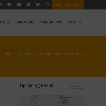
FAIRE UN DON
ALITÉS
CAMPAIGNS
PUBLICATIONS
GALLERY
Home
>
Calendar – Upcoming Actions
>
Earth Rising
Upcoming Events
voir tous