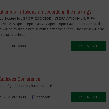
t crisis in Tuscia: an ecocide in the making?
 co-hosted by: STOP ECOCIDE INTERNATIONAL & RIPA
 26th May 4pm – 6pm CEST / 3pm – 5pm GMT Language: Italian
g will be available with subtitles after the event) The event will also
reamed via the...
i 2021 at 16h00
LIRE LA SUITE
oddess Conference
 https://goddesstemplerome.com/
i 2021 at 13h30
Facebook
LIRE LA SUITE