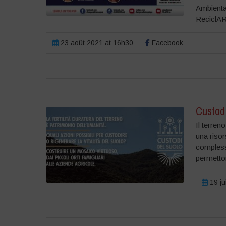
Ambienta
ReciclAR
23 août 2021 at 16h30
Facebook
Custodi
Il terren
una risor
compless
permetton
19 ju