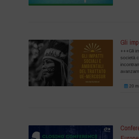
Gli imp
+++Gli im
società c
incontran
avanzamen
20 ma
Confere
Europe