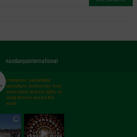
navdanyainternational
champions sustainable
agriculture, biodiversity, food
sovereignty and the rights of
small farmers around the
world.