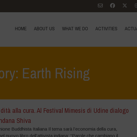
HOME
ABOUT US
WHAT WE DO
ACTIVITIES
ACTU
ory: Earth Rising
idità alla cura. Al Festival Mimesis di Udine dialogo
ndana Shiva
ione Buddhista Italiana Il tema sarà l’economia della cura,
nel nuovo libro dell’attivista indiana: “Parole che cambiano il