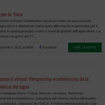
per la Terra
mento Genuino Clandestino lancia un invito ad associazioni,
 agricoltori e attivisti per partecipare alla marcia organizzata per il
bre in aperta protesta contro il summit globale dell’agricoltura. La
irenze nei giorni del 17...
ptembre 2021 at 9h00
Facebook
LIRE LA SUITE
atorio virtual: Perspectiva ecofeminista de la
mática del agua
n Vandana Shiva. Física, filósofa, escritora. Referente
ional del ecofeminismo. Ganadora del Premio Nobel Alternativo
a Santucho. Directora de FINCA. Festival Internacional de Cine