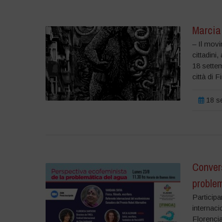
Marcia 
– Il movi
cittadini,
18 settem
città di F
18 se
Convers
proble
Participa
internac
Florenci