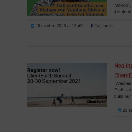
Mondo”, p
il titolo 
26 octobre 2023 at 18h00
Facebook
Healing
Client
Wednesda
Earth – i
build our
29 se