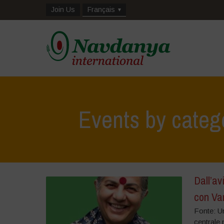
Join Us
Français
Events by categ
Dall’av
con Va
Fonte: Un
centrale 