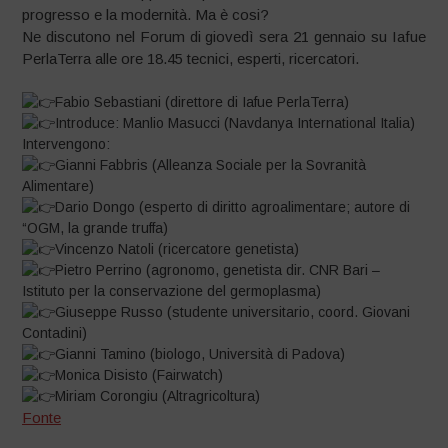
progresso e la modernità. Ma è cosi?
Ne discutono nel Forum di giovedì sera 21 gennaio su Iafue
PerlaTerra alle ore 18.45 tecnici, esperti, ricercatori.
Fabio Sebastiani (direttore di Iafue PerlaTerra)
Introduce: Manlio Masucci (Navdanya International Italia)
Intervengono:
Gianni Fabbris (Alleanza Sociale per la Sovranità
Alimentare)
Dario Dongo (esperto di diritto agroalimentare; autore di
“OGM, la grande truffa)
Vincenzo Natoli (ricercatore genetista)
Pietro Perrino (agronomo, genetista dir. CNR Bari –
Istituto per la conservazione del germoplasma)
Giuseppe Russo (studente universitario, coord. Giovani
Contadini)
Gianni Tamino (biologo, Università di Padova)
Monica Disisto (Fairwatch)
Miriam Corongiu (Altragricoltura)
Fonte