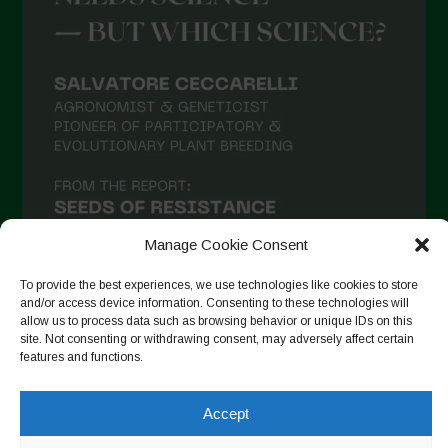
Manage Cookie Consent
To provide the best experiences, we use technologies like cookies to store
and/or access device information. Consenting to these technologies will
allow us to process data such as browsing behavior or unique IDs on this
site. Not consenting or withdrawing consent, may adversely affect certain
Auf Instagram folgen
features and functions.
Accept
Copyright © 2026. All rights reserved.
Datenschutzerklärung
-