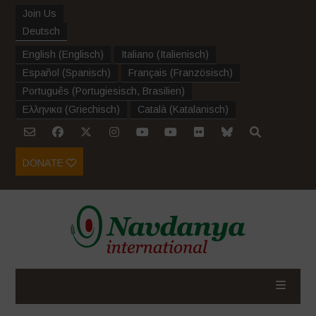
Join Us
Deutsch
English
(
Englisch
)
Italiano
(
Italienisch
)
Español
(
Spanisch
)
Français
(
Französisch
)
Português
(
Portugiesisch, Brasilien
)
Ελληνικα
(
Griechisch
)
Català
(
Katalanisch
)
DONATE