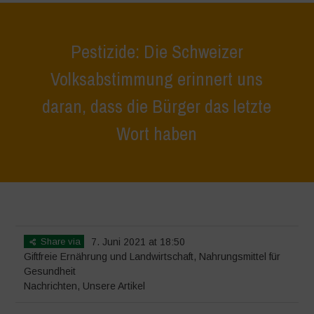
Pestizide: Die Schweizer
Volksabstimmung erinnert uns
daran, dass die Bürger das letzte
Wort haben
Home
>
Nachrichten
>
Pestizide: Die Schweizer Volksabstimmung
erinnert uns daran, dass die Bürger das letzte Wort haben
Share via
7. Juni 2021 at 18:50
Giftfreie Ernährung und Landwirtschaft
,
Nahrungsmittel für
Gesundheit
Nachrichten
,
Unsere Artikel