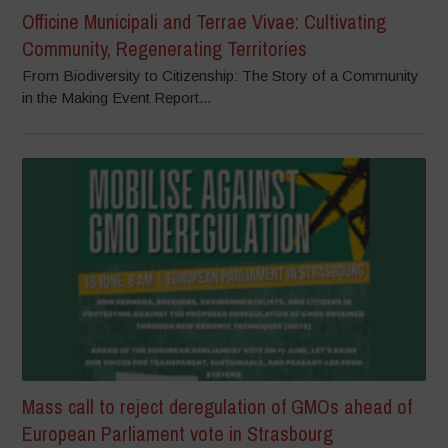
Officine Municipali and Terrae Vivae: Cultivating
Community, Regenerating Territories
From Biodiversity to Citizenship: The Story of a Community
in the Making Event Report...
Mass call to reject deregulation of GMOs ahead of
European Parliament vote in Strasbourg