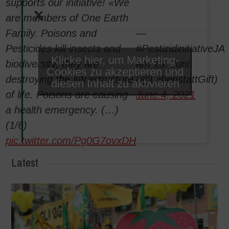
supports our initiative! «We
are members of One Earth
Family. Poisons and
—
Pesticides kill insects and
#PestizidinitiativeJA
Klicke hier, um Marketing-
biodiversity, they are
am 13. Juni
Cookies zu akzeptieren und
destroying the infrastructure
(@LebenstattGift)
diesen Inhalt zu aktivieren
of life. Poisons are causing
June 4, 2021
a health emergency. (…)
(1/6)
pic.twitter.com/Pg0G7ovxDH
Latest