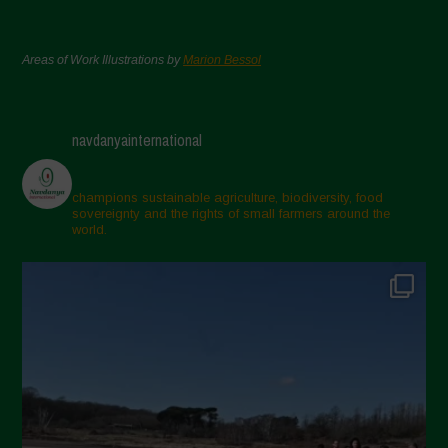
Areas of Work Illustrations by
Marion Bessol
navdanyainternational
champions sustainable agriculture, biodiversity, food
sovereignty and the rights of small farmers around the
world.