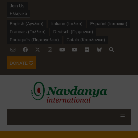
Join Us
Ελληνικα
English
(
Αγγλικα
)
Italiano
(
Ιταλικα
)
Español
(
Ισπανικα
)
Français
(
Γαλλικα
)
Deutsch
(
Γερμανικα
)
Português
(
Πορτογαλικα
)
Català
(
Καταλανικα
)
DONATE