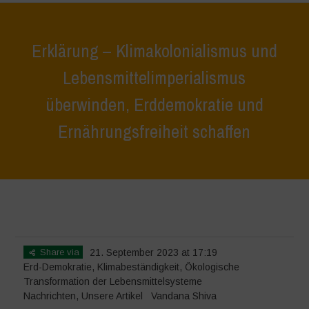
Erklärung – Klimakolonialismus und
Lebensmittelimperialismus
überwinden, Erddemokratie und
Ernährungsfreiheit schaffen
Home
>
Nachrichten
>
Erklärung – Klimakolonialismus und
Lebensmittelimperialismus überwinden, Erddemokratie und
Ernährungsfreiheit schaffen
Share via
21. September 2023 at 17:19
Erd-Demokratie
,
Klimabeständigkeit
,
Ökologische
Transformation der Lebensmittelsysteme
Nachrichten
,
Unsere Artikel
Vandana Shiva