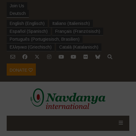
Join Us
Deutsch
English
(
Englisch
)
Italiano
(
Italienisch
)
Español
(
Spanisch
)
Français
(
Französisch
)
Português
(
Portugiesisch, Brasilien
)
Ελληνικα
(
Griechisch
)
Català
(
Katalanisch
)
DONATE