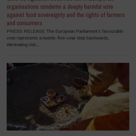
organisations condemn a deeply harmful vote
against food sovereignty and the rights of farmers
and consumers
PRESS RELEASE The European Parliament’s favourable
vote represents a twenty-five-year step backwards,
eliminating risk...