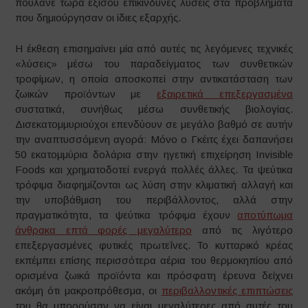
πουλάνε τώρα εξίσου επικίνδυνες λύσεις στα προβλήματα
που δημιούργησαν οι ίδιες εξαρχής.
Η έκθεση επισημαίνει μία από αυτές τις λεγόμενες τεχνικές
«λύσεις» μέσω του παραδείγματος των συνθετικών
τροφίμων, η οποία αποσκοπεί στην αντικατάσταση των
ζωικών προϊόντων με
εξαιρετικά επεξεργασμένα
συστατικά, συνήθως μέσω συνθετικής βιολογίας.
Δισεκατομμυριούχοι επενδύουν σε μεγάλο βαθμό σε αυτήν
την αναπτυσσόμενη αγορά: Μόνο ο Γκέιτς έχει δαπανήσει
50 εκατομμύρια δολάρια στην ηγετική επιχείρηση Invisible
Foods και χρηματοδοτεί ενεργά πολλές άλλες. Τα ψεύτικα
τρόφιμα διαφημίζονται ως λύση στην κλιματική αλλαγή και
την υποβάθμιση του περιβάλλοντος, αλλά στην
πραγματικότητα, τα ψεύτικα τρόφιμα έχουν
αποτύπωμα
άνθρακα επτά φορές μεγαλύτερο
από τις λιγότερο
επεξεργασμένες φυτικές πρωτεΐνες. Το κυτταρικό κρέας
εκπέμπει επίσης περισσότερα αέρια του θερμοκηπίου από
ορισμένα ζωικά προϊόντα και πρόσφατη έρευνα δείχνει
ακόμη ότι μακροπρόθεσμα, οι
περιβαλλοντικές επιπτώσεις
του θα μπορούσαν να είναι μεγαλύτερες από αυτές του