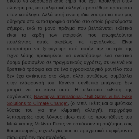
σκοπό να διορθώσει κάθε ζημιά που έχει προκληθεί στον
πλανήτη μας και η κλιματική αλλαγή προστέθηκε πρόσφατα
στον κατάλογο. Αλλά αυτή είναι η ίδια νοοτροπία που μας
οδήγησε στο καταστροφικό στάδιο στο οποίο βρισκόμαστε
σήμερα, ενώ το μόνο πράγμα που βελτιώνεται εκθετικά
είναι τα κέρδη των εταιρειών που επωφελούνται
πουλώντας αυτές ακριβώς τις τεχνολογίες. Είναι
απαραίτητο να ξεφύγουμε από αυτήν την υστερία της
τεχνο-λύσης προκειμένου να ανακτήσουμε ένα ολιστικό
όραμα βασισμένο σε πραγματικούς αγρότες, σε υγιεινά και
θρεπτικά τρόφιμα και σε ένα αγροοικολογικό μοντέλο που
δεν έχει αντίκτυπο στο κλίμα, αλλά, αντιθέτως, συμβάλλει
στην ελάφρυνσή του. Κανένα συνθετικό μπέργκερ δεν
μπορεί να το κάνει αυτό. Η τελευταία έκθεση της
οργάνωσης
Navdanya International, “Bill Gates & his Fake
Solutions to Climate Change“
, (ο Μπιλ Γκέιτς και οι ψεύτικες
λύσεις του για την κλιματική αλλαγή), περιγράφει
λεπτομερώς τους λόγους πίσω από τις προσπάθειες του
Μπιλ και της Μελίντα Γκέιτς να εστιάσουν τη συζήτηση στις
θαυματουργές τεχνολογίες και τα πραγματικά συμφέροντα
πίσω από την προπαγάνδα.