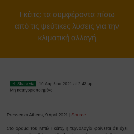
Γκέιτς: τα συμφέροντα πίσω
από τις ψεύτικες λύσεις για την
κλιματική αλλαγή
Home
>
Μη κατηγοριοποιημένο
>
Γκέιτς: τα συμφέροντα πίσω από τις
ψεύτικες λύσεις για την κλιματική αλλαγή
Share via
10 Απριλίου 2021 at 2:43 μμ
Μη κατηγοριοποιημένο
Pressenza Athens, 9 April 2021 |
Source
Στο όραμα του Μπιλ Γκέιτς, η τεχνολογία φαίνεται ότι έχει