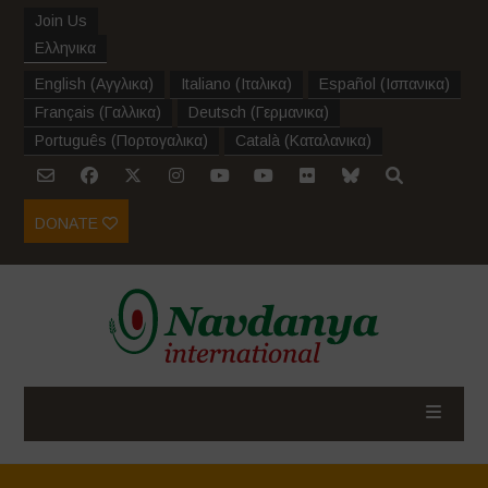
Join Us
Ελληνικα
English
(
Αγγλικα
)
Italiano
(
Ιταλικα
)
Español
(
Ισπανικα
)
Français
(
Γαλλικα
)
Deutsch
(
Γερμανικα
)
Português
(
Πορτογαλικα
)
Català
(
Καταλανικα
)
DONATE