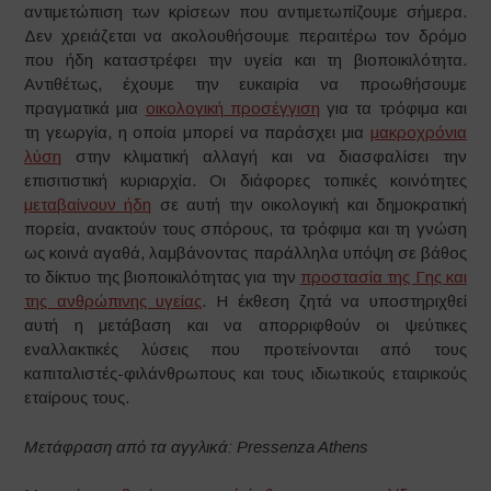
αντιμετώπιση των κρίσεων που αντιμετωπίζουμε σήμερα.
Δεν χρειάζεται να ακολουθήσουμε περαιτέρω τον δρόμο
που ήδη καταστρέφει την υγεία και τη βιοποικιλότητα.
Αντιθέτως, έχουμε την ευκαιρία να προωθήσουμε
πραγματικά μια
οικολογική προσέγγιση
για τα τρόφιμα και
τη γεωργία, η οποία μπορεί να παράσχει μια
μακροχρόνια
λύση
στην κλιματική αλλαγή και να διασφαλίσει την
επισιτιστική κυριαρχία. Οι διάφορες τοπικές κοινότητες
μεταβαίνουν ήδη
σε αυτή την οικολογική και δημοκρατική
πορεία, ανακτούν τους σπόρους, τα τρόφιμα και τη γνώση
ως κοινά αγαθά, λαμβάνοντας παράλληλα υπόψη σε βάθος
το δίκτυο της βιοποικιλότητας για την
προστασία της Γης και
της ανθρώπινης υγείας
. Η έκθεση ζητά να υποστηριχθεί
αυτή η μετάβαση και να απορριφθούν οι ψεύτικες
εναλλακτικές λύσεις που προτείνονται από τους
καπιταλιστές-φιλάνθρωπους και τους ιδιωτικούς εταιρικούς
εταίρους τους.
Μετάφραση από τα αγγλικά:
Pressenza
Athens