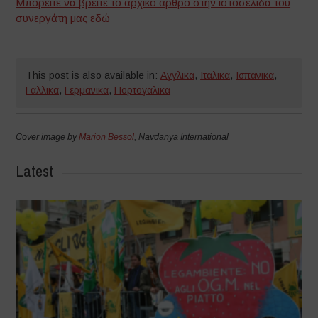
Μπορείτε να βρείτε το αρχικό άρθρο στην ιστοσελίδα του
συνεργάτη μας εδώ
This post is also available in:
Αγγλικα
,
Ιταλικα
,
Ισπανικα
,
Γαλλικα
,
Γερμανικα
,
Πορτογαλικα
Cover image by
Marion Bessol
, Navdanya International
Latest