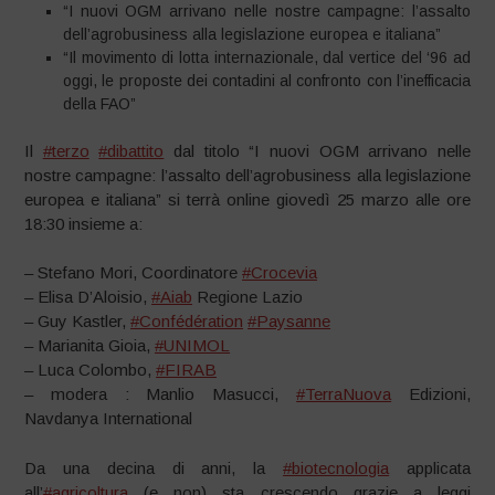
“I nuovi OGM arrivano nelle nostre campagne: l’assalto
dell’agrobusiness alla legislazione europea e italiana”
“Il movimento di lotta internazionale, dal vertice del ‘96 ad
oggi, le proposte dei contadini al confronto con l’inefficacia
della FAO”
Il
#terzo
#dibattito
dal titolo “I nuovi OGM arrivano nelle
nostre campagne: l’assalto dell’agrobusiness alla legislazione
europea e italiana” si terrà online giovedì 25 marzo alle ore
18:30 insieme a:
– Stefano Mori, Coordinatore
#Crocevia
– Elisa D’Aloisio,
#Aiab
Regione Lazio
– Guy Kastler,
#Confédération
#Paysanne
– Marianita Gioia,
#UNIMOL
– Luca Colombo,
#FIRAB
– modera : Manlio Masucci,
#TerraNuova
Edizioni,
Navdanya International
Da una decina di anni, la
#biotecnologia
applicata
all’
#agricoltura
(e non) sta crescendo grazie a leggi