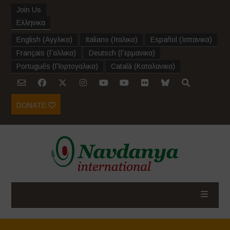
Join Us
Ελληνικα
English
(
Αγγλικα
)
Italiano
(
Ιταλικα
)
Español
(
Ισπανικα
)
Français
(
Γαλλικα
)
Deutsch
(
Γερμανικα
)
Português
(
Πορτογαλικα
)
Català
(
Καταλανικα
)
DONATE