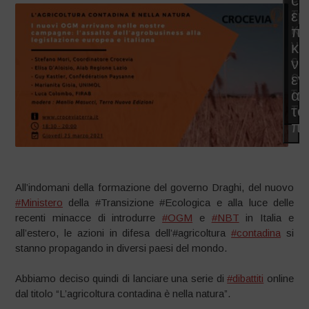
co
π
εμ
κα
π
να
κα
εν
να
αυ
εν
το
αυ
πε
το
πε
All’indomani della formazione del governo Draghi, del nuovo
#Ministero
della #Transizione #Ecologica e alla luce delle
recenti minacce di introdurre
#OGM
e
#NBT
in Italia e
all’estero, le azioni in difesa dell’#agricoltura
#contadina
si
stanno propagando in diversi paesi del mondo.
Abbiamo deciso quindi di lanciare una serie di
#dibattiti
online
dal titolo “L’agricoltura contadina è nella natura”.