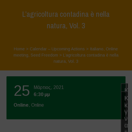
L’agricoltura contadina è nella
natura, Vol. 3
Home
>
Calendar – Upcoming Actions
>
Italiano
,
Online
meeting
,
Seed Freedom
>
L’agricoltura contadina è nella
natura, Vol. 3
25
Μάρτιος, 2021
Κά
6:30 μμ
κλ
Κά
γι
κλ
Online
, Online
να
γι
απ
να
co
απ
εμ