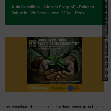
Κά
κλ
Aula Consiliare “Giorgio Fregosi” - Palazzo
γι
Valentini
, Via IV novembre, 119/a - Roma
να
απ
co
εμ
π
κα
να
εν
αυ
το
πε
Un contributo di pensiero e di azione concreta nell’ambito