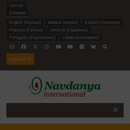
Join Us
Ελληνικα
English
(
Αγγλικα
)
Italiano
(
Ιταλικα
)
Español
(
Ισπανικα
)
Français
(
Γαλλικα
)
Deutsch
(
Γερμανικα
)
Português
(
Πορτογαλικα
)
Català
(
Καταλανικα
)
DONATE