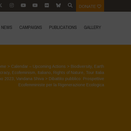
DONATE
NEWS
CAMPAIGNS
PUBLICATIONS
GALLERY
ome
>
Calendar – Upcoming Actions
>
Biodiversity
,
Earth
cracy
,
Ecofeminism
,
Italiano
,
Rights of Nature
,
Tour Italia
no 2023
,
Vandana Shiva
>
Dibattito pubblico: Prospettive
Ecofemministe per la Rigenerazione Ecologica