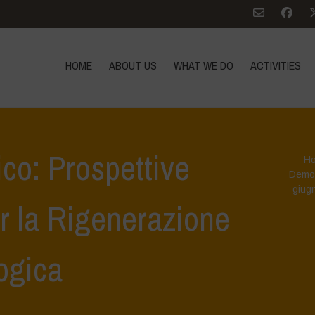
HOME
ABOUT US
WHAT WE DO
ACTIVITIES
ico: Prospettive
H
Demo
giug
r la Rigenerazione
ogica