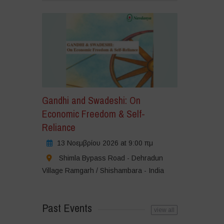
Gandhi and Swadeshi: On
Economic Freedom & Self-
Reliance
13 Νοεμβρίου 2026 at 9:00 πμ
Shimla Bypass Road - Dehradun
Village Ramgarh / Shishambara - India
Past Events
view all