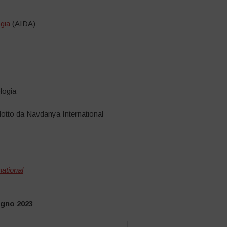
gia
(AIDA)
logia
dotto da Navdanya International
ational
ugno 2023