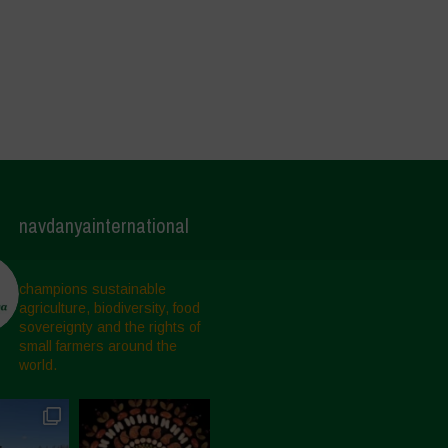
navdanyainternational
champions sustainable
agriculture, biodiversity, food
sovereignty and the rights of
small farmers around the
world.