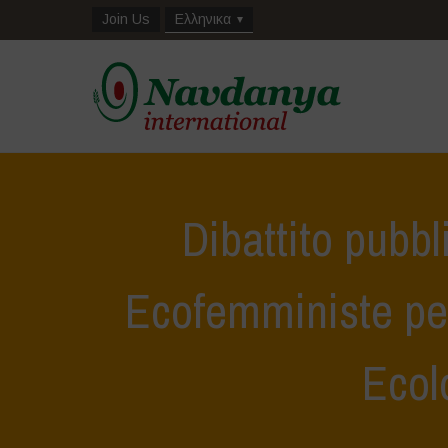
Join Us
Ελληνικα
Dibattito pubbl
Ecofemministe pe
Ecol