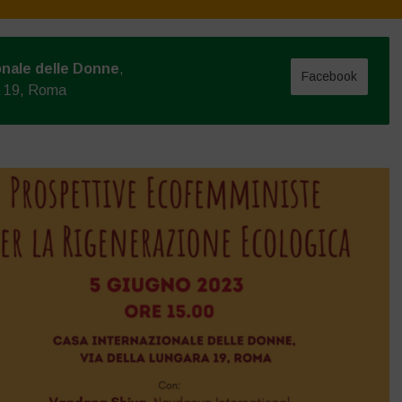
onale delle Donne
,
Facebook
a 19, Roma