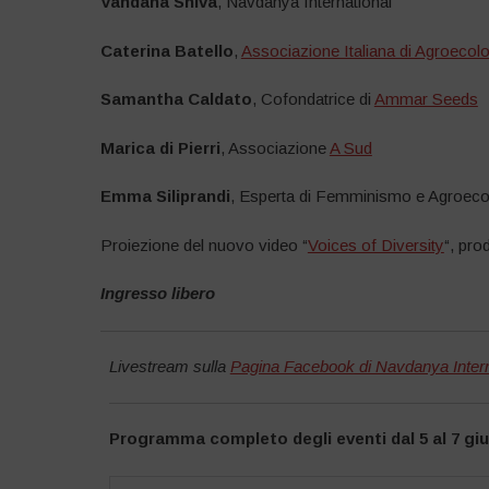
Vandana Shiva
, Navdanya International
Caterina Batello
,
Associazione Italiana di Agroecolo
Samantha Caldato
, Cofondatrice di
Ammar Seeds
Marica di Pierri
,
Associazione
A Sud
Emma Siliprandi
,
Esperta di Femminismo e Agroeco
Proiezione del nuovo video “
Voices of Diversity
“, pro
Ingresso libero
Livestream sulla
Pagina Facebook di Navdanya Intern
Programma completo degli eventi dal 5 al 7 gi