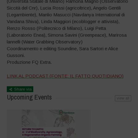
(Università Statale di Milano) Ramona Magno (Osservatorio
Siccità del Cnr), Lucia Rossi (agricoltrice), Angelo Gentili
(Legambiente), Manlio Masucci (Navdanya International di
Vandana Shiva), Linda Maggiori (ecoblogger e attivista),
Renzo Rosso (Politecnico di Milano), Luigi Petta
(Laboratorio Enea), Simona Savini (Greenpeace), Marirosa
lannelli (Water Grabbing Observatory)
Coordinamento e editing Soundine, Sara Sartori e Alice
Gussoni.
Produzione FQ Extra.
LINK AL PODCAST (FONTE: IL FATTO QUOTIDIANO)
Share via
Upcoming Events
view all