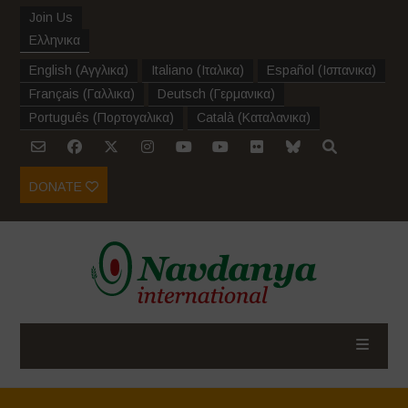
Join Us
Ελληνικα
English
(
Αγγλικα
)
Italiano
(
Ιταλικα
)
Español
(
Ισπανικα
)
Français
(
Γαλλικα
)
Deutsch
(
Γερμανικα
)
Português
(
Πορτογαλικα
)
Català
(
Καταλανικα
)
DONATE