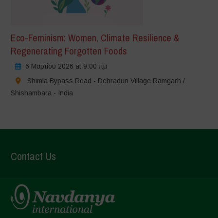
Eco-Feminism: Women, Climate Resilience &
Regenerating Forgotten Foods
6 Μαρτίου 2026 at 9:00 πμ
Shimla Bypass Road - Dehradun Village Ramgarh /
Shishambara - India
Contact Us