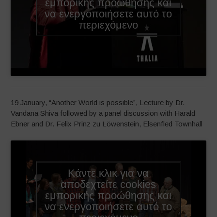
εμπορικής προώθησης και
να ενεργοποιήσετε αυτό το
περιεχόμενο
19 January, “Another World is possible”, Lecture by Dr.
Vandana Shiva followed by a panel discussion with Harald
Ebner and Dr. Felix Prinz zu Löwenstein, Elsenfled Townhall
Κάντε κλικ για να
αποδεχτείτε cookies
εμπορικής προώθησης και
να ενεργοποιήσετε αυτό το