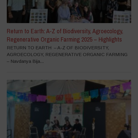
Return to Earth: A-Z of Biodiversity, Agroecology,
Regenerative Organic Farming 2025 – Highlights
RETURN TO EARTH – A-Z OF BIODIVERSITY,
AGROECOLOGY, REGENERATIVE ORGANIC FARMING
– Navdanya Bija...