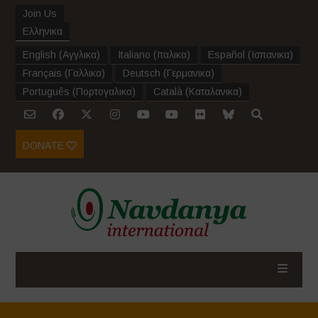
Join Us
Ελληνικα
English
(
Αγγλικα
)
Italiano
(
Ιταλικα
)
Español
(
Ισπανικα
)
Français
(
Γαλλικα
)
Deutsch
(
Γερμανικα
)
Português
(
Πορτογαλικα
)
Català
(
Καταλανικα
)
DONATE