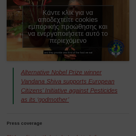
Κάντε κλικ για να
αποδεχτείτε cookies
εμπορικής προώθησης και
να ενεργοποιήσετε αυτό το
περιεχόμενο
Alternative Nobel Prize winner
Vandana Shiva supports European
Citizens’ Initiative against Pesticides
as its ‘godmother’
Press coverage