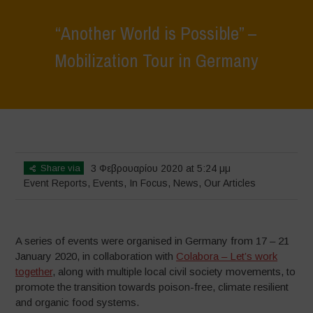
“Another World is Possible” –
Mobilization Tour in Germany
Home
>
Events
>
Event Reports
>
“Another World is Possible” –
Mobilization Tour in Germany
Share via
3 Φεβρουαρίου 2020 at 5:24 μμ
Event Reports
,
Events
,
In Focus
,
News
,
Our Articles
A series of events were organised in Germany from 17 – 21
January 2020, in collaboration with
Colabora – Let’s work
together
, along with multiple local civil society movements, to
promote the transition towards poison-free, climate resilient
and organic food systems.