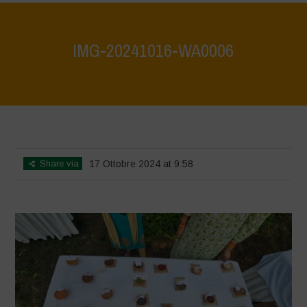
IMG-20241016-WA0006
Home
>
Vasundhara - World Food Day 2024 Conference 1
>
IMG-
20241016-WA0006
Share via
17 Ottobre 2024 at 9:58