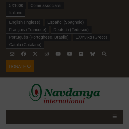
5X1000
Come associarsi
Italiano
English
(
Inglese
)
Español
(
Spagnolo
)
Français
(
Francese
)
Deutsch
(
Tedesco
)
Português
(
Portoghese, Brasile
)
Ελληνικα
(
Greco
)
Català
(
Catalano
)
DONATE