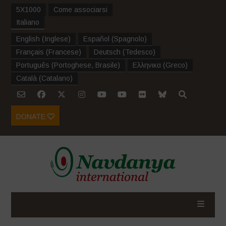
5X1000
Come associarsi
Italiano
English
(
Inglese
)
Español
(
Spagnolo
)
Français
(
Francese
)
Deutsch
(
Tedesco
)
Português
(
Portoghese, Brasile
)
Ελληνικα
(
Greco
)
Català
(
Catalano
)
DONATE