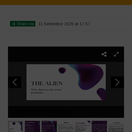
Home
>
SimpLy Gallery
>
The Alien
Share via
11 Settembre 2025 at 17:57
THE ALIEN_Pagina_01