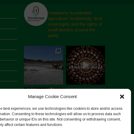
champions sustainable
agriculture, biodiversity, food
sovereignty and the rights of
small farmers around the
world.
Manage Cookie Consent
he best experiences, we use technologies like cookies to store and/or access
mation. Consenting to these technologies will allow us to process data such
behavior or unique IDs on this site. Not consenting or withdrawing consent,
y affect certain features and functions.