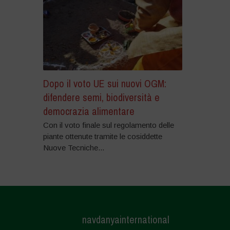
Dopo il voto UE sui nuovi OGM:
difendere semi, biodiversità e
democrazia alimentare
Con il voto finale sul regolamento delle
piante ottenute tramite le cosiddette
Nuove Tecniche...
navdanyainternational