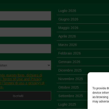
Luglio 2026
Giugno 2026
Maggio 2026
Aprile 2026
Marzo 2026
Febbraio 2026
Gennaio 2026
Dicembre 2025
ndo questo form, dichiaro di
Novembre 2025
 i Terms of Use and Privacy
 (Termini di uso e privacy) di
to.
Ottobre 2025
To provide t
device infor
Settembre 2025
as browsing 
may adversel
Luglio 2025